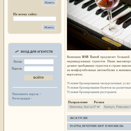
По всему сайту:
ВХОД ДЛЯ АГЕНТСТВ
Компания
RSB Travel
предлагает большой в
индивидуальных туристов. Наши высокопр
Логин
делают пребывание туристов в стране макси
Пароль
на комфортабельных автомобилях и минивена
вертолетах.
Условия бронирования экскурсионных услуг
Условия бронирования билетов на различны
Условия бронирования ресторанов
Напомнить пароль
Регистрация
Направление Регион
ЭКСКУРСИИ
ТЕАТРЫ, ВЕЧЕРНИЕ ШОУ И МЮЗИКЛЫ