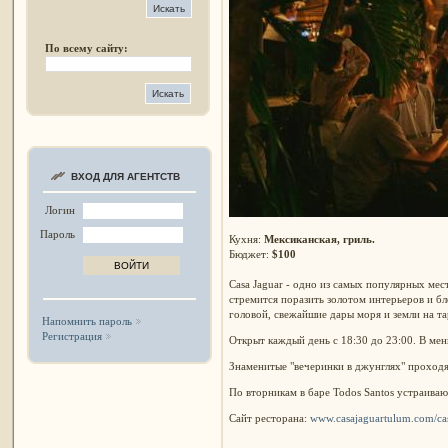
По всему сайту:
ВХОД ДЛЯ АГЕНТСТВ
Логин
Пароль
Кухня:
Мексиканская, гриль.
Бюджет:
$100
Casa Jaguar - одно из самых популярных мест
стремится поразить золотом интерьеров и бл
головой, свежайшие дары моря и земли на та
Напомнить пароль
Регистрация
Открыт каждый день с 18:30 до 23:00. В мен
Знаменитые "вечеринки в джунглях" проходя
По вторникам в баре Todos Santos устраивают
Сайт ресторана:
www.casajaguartulum.com/cas