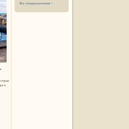
Все спецпредложения
а
устрии
ра и
b