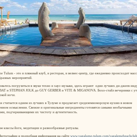
e Tulum - это и пляжный клуб, и ресторан, и велнес-центр, где ежедневно происходит масс
бразных мероприятий.
вьтесь погрузиться в звуки техно и хаус-музыки, здесь играют одни лучших ди-джеев инд
BAT и STEPHAN JOLK до GUY GERBER и VITE & MIGANOVA. Бохо-стайл вечеринки с ут
окой ночи.
н считается одним из лучших в Тулуме и предлагает средиземноморскую кухню в новом
енном осмыслении. Свежие и оригинальные ингредиенты готовятся самыми необычными
ами, подчеркивающими их чистоту и аутентичность.
м классы йоги, медитации и разнообразные ритуалы.
фотографии и подробная информация на сайте
www.vagalume-tulum.com/vagalemebeachclu