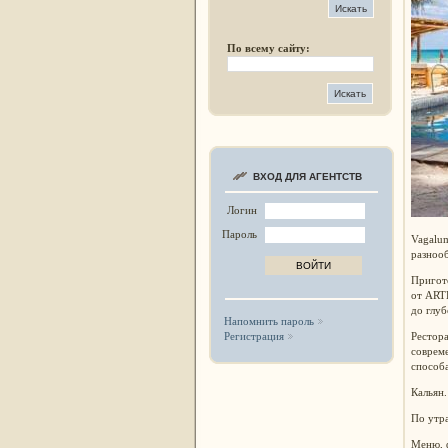
По всему сайту:
ВХОД ДЛЯ АГЕНТСТВ
Логин
Пароль
Vagalum
разноо
Пригото
от ART
до глуб
Напомнить пароль
Рестора
Регистрация
соврем
способ
Кальян.
По утра
Меню, 