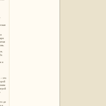
т
еская
 и
ари
итая
ровь.
ок.
0х
н и
 - это
торой
пеням
игрой
о
го де
щ и