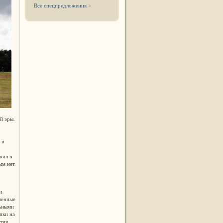
Все спецпредложения
ей эры.
 в
нил в
ым нет
и
шенные
льными
пки на
ытия.