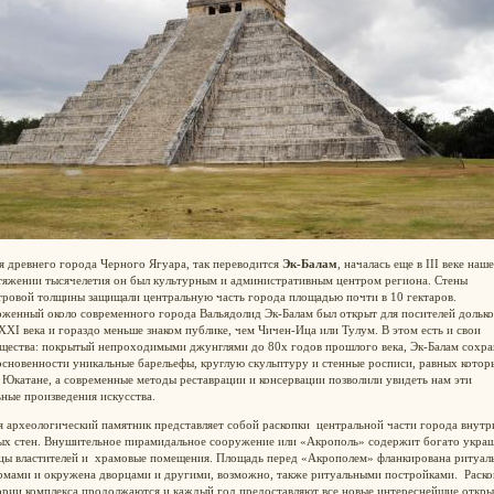
 древнего города Черного Ягуара, так переводится
Эк-Балам
, началась еще в III веке наш
тяжении тысячелетия он был культурным и административным центром региона. Стены
тровой толщины защищали центральную часть города площадью почти в 10 гектаров.
женный около современного города Вальядолид Эк-Балам был открыт для посителей долько
XXI века и гораздо меньше знаком публике, чем Чичен-Ица или Тулум. В этом есть и свои
щества: покрытый непроходимыми джунглями до 80х годов прошлого века, Эк-Балам сохра
сновенности уникальные барельефы, круглую скульптуру и стенные росписи, равных котор
 Юкатане, а современные методы реставрации и консервации позволили увидеть нам эти
ьные произведения искусства.
 археологический памятник представляет собой раскопки центральной части города внутр
ых стен. Внушительное пирамидальное сооружение или «Акрополь» содержит богато укра
цы властителей и храмовые помещения. Площадь перед «Акрополем» фланкирована ритуа
рмами и окружена дворцами и другими, возможно, также ритуальными постройками. Раско
ории комплекса продолжаются и каждый год предоставляют все новые интереснейшие откр