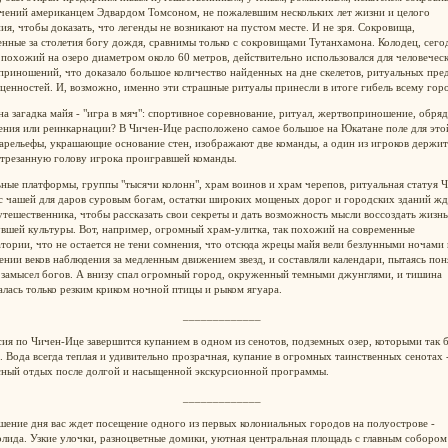
чений американцем Эдвардом Томсоном, не пожалевшим нескольких лет жизни и целого
ия, чтобы доказать, что легенды не возникают на пустом месте. И не зря. Сокровища,
нные за столетия богу дождя, сравнимы только с сокровищами Тутанхамона. Колодец, сего
похожий на озеро диаметром около 60 метров, действительно использовался для человечес
риношений, что доказало большое количество найденных на дне скелетов, ритуальных пре
ценностей. И, возможно, именно эти страшные ритуалы принесли в итоге гибель всему гор
а загадка майя - "игра в мяч": спортивное соревнование, ритуал, жертвоприношение, обряд
ения или реинкарнации? В Чичен-Ице расположено самое большое на Юкатане поле для это
арельефы, украшающие основание стен, изображают две команды, а один из игроков держит
отрезанную голову игрока проигравшей команды.
ные платформы, группы "тысячи колонн", храм воинов и храм черепов, ритуальная статуя Ч
с чашей для даров суровым богам, остатки широких мощеных дорог и городских зданий жд
утешественника, чтобы рассказать свои секреты и дать возможность мысли воссоздать жизнь
вшей культуры. Вот, например, огромный храм-улитка, так похожий на современные
тории, что не остается не тени сомнения, что отсюда жрецы майя вели безлунными ночами 
нии веков наблюдения за медленным движением звезд, и составляли календари, пытаясь пон
 замысел богов. А внизу спал огромный город, окруженный темными джунглями, и тишина
лась только резким криком ночной птицы и рыком ягуара.
_____________
ия по Чичен-Ице завершится купанием в одном из сенотов, подземных озер, которыми так 
 Вода всегда теплая и удивительно прозрачная, купание в огромных таинственных сенотах 
сный отдых после долгой и насыщенной экскурсионной программы.
_____________
шение дня вас ждет посещение одного из первых колониальных городов на полуострове -
лида. Узкие улочки, разноцветные домики, уютная центральная площадь с главным собором