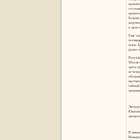
приклю
состоян
принесе
больше 
жертвоп
и драго
Еще одн
посвящ
игры. Б
руках 
Ритуаль
Мооля 
здесь п
исчезну
обсерва
протяже
тайный
прерыва
Экскурс
Юкатан.
прекра
В завер
Вальядо