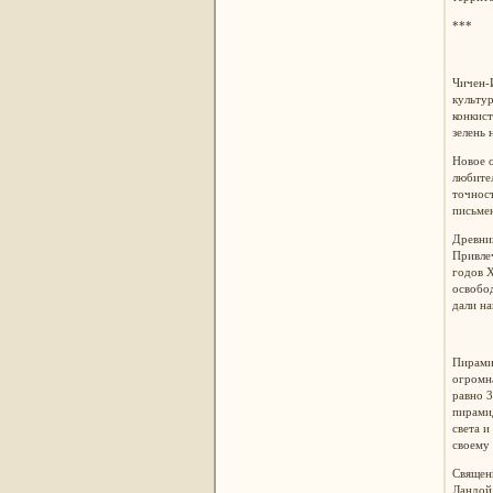
***
Чичен-И
культур
конкист
зелень 
Новое о
любител
точност
письмен
Древни
Привлеч
годов X
освобо
дали на
Пирамид
огромна
равно 3
пирами
света и
своему 
Священ
Ландой