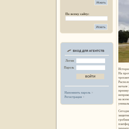
По всему сайту:
ВХОД ДЛЯ АГЕНТСТВ
Логин
Пароль
История
На про
трехме
Располо
начале 
преиму
Напомнить пароль
неприко
Регистрация
на всем
уникал
Сегодня
защитн
гробни
платфо
террит