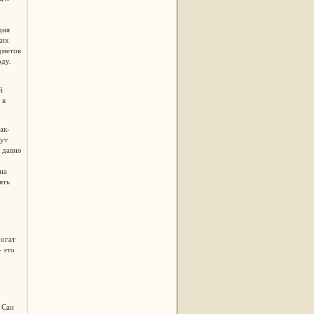
дня
ких
дметов
оду.
й
 в
ак-
ут
 давно
на
ять
богат
- это
 Сан