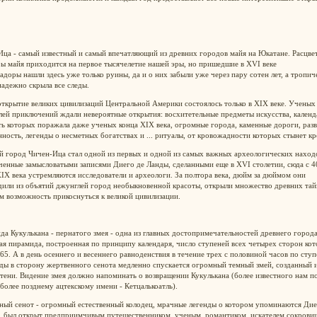
ца - самый известный и самый впечатляющий из древних городов майя на Юкатане. Расцве
ы майя приходится на первое тысячелетие нашей эры, но пришедшие в XVI веке
адоры нашли здесь уже только руины, да и о них забыли уже через пару сотен лет, а тропич
надежно скрыла все следы.
ткрытие великих цивилизаций Центральной Америки состоялось только в XIX веке. Ученых
ей приключений ждали невероятные открытия: восхитетельные предметы искусства, календ
ь которых поражала даже ученых конца XIX века, огромные города, каменные дороги, разв
ность, легенды о несметных богатствах и ... ритуалы, от кровожадности которых стынет к
й город Чичен-Ица стал одной из первых и одной из самых важных археологических наход
енные замысловатыми записями Диего де Ланды, сделанными еще в XVI столетии, сюда с 4
IX века устремляются исследователи и археологи. За полтора века, дюйм за дюймом они
дили из объятий джунглей город необыкновенной красоты, открыли множество древних тай
м возможность прикоснуться к великой цивилизации.
а Кукулькана - пернатого змея - одна из главных достопримечательностей древнего города
я пирамида, построенная по принципу календаря, число ступеней всех четырех сторон ко
65. А в день осеннего и весеннего равноденствия в течение трех с половиной часов по сту
ды в сторону жертвенного сенота медленно спускается огромный темный змей, созданный 
 тени. Видение змея должно напоминать о возвращении Кукулькана (более известного нам п
более позднему ацтекскому имени - Кетцалькоатль).
ный сенот - огромный естественный колодец, мрачные легенды о котором упоминаются Дие
, был открыт предприимчивым путешественником, ученым, романтиком, искателем сокрови