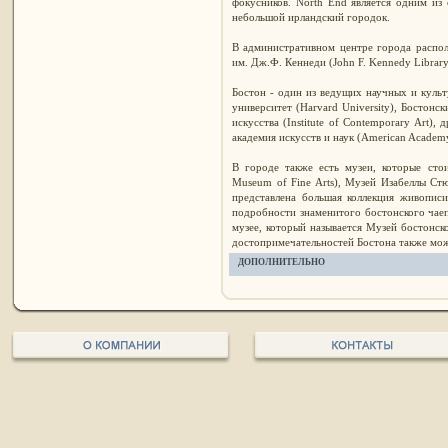
фокусников. North End является одним из
небольшой ирландский городок.
В административном центре города распол
им. Дж.Ф. Кеннеди (John F. Kennedy Librar
Бостон - один из ведущих научных и куль
университет (Harvard University), Бостонск
искусства (Institute of Contemporary Art),
академия искусств и наук (American Academy 
В городе также есть музеи, которые стои
Museum of Fine Arts), Музей Изабеллы Стю
представлена большая коллекция живописи
подробности знаменитого бостонского чаеп
музее, который называется Музей бостонско
достопримечательностей Бостона также мож
ДОПОЛНИТЕЛЬНО