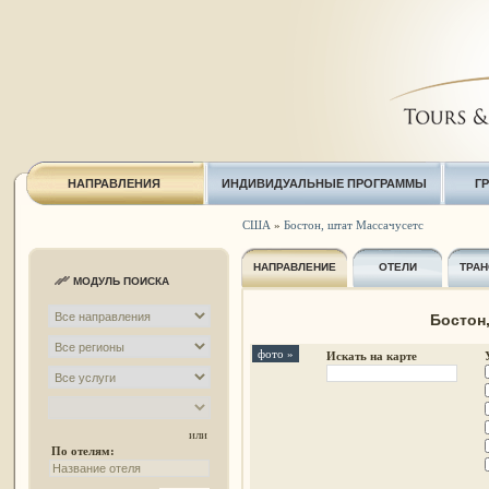
НАПРАВЛЕНИЯ
ИНДИВИДУАЛЬНЫЕ ПРОГРАММЫ
Г
США
»
Бостон, штат Массачусетс
НАПРАВЛЕНИЕ
ОТЕЛИ
ТРАН
МОДУЛЬ ПОИСКА
Бостон
фото »
Искать на карте
или
По отелям: