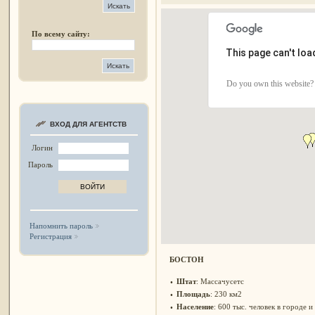
По всему сайту:
This page can't lo
Do you own this website?
ВХОД ДЛЯ АГЕНТСТВ
Логин
Пароль
Напомнить пароль
Регистрация
БОСТОН
Штат
: Массачусетс
•
Площадь
: 230 км2
•
Население
: 600 тыс. человек в городе и
•