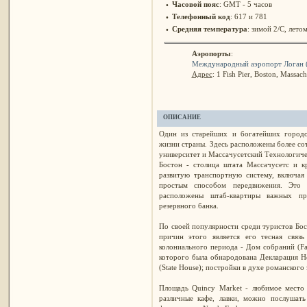
Часовой пояс
: GMT - 5 часов
•
Телефонный код
: 617 и 781
•
Средняя температура
: зимой 2/C, лето
•
Аэропорты
:
Международный аэропорт Логан 
Адрес
: 1 Fish Pier, Boston, Massac
ОПИСАНИЕ
Один из старейших и богатейших городо
жизни страны. Здесь расположены более со
университет и Массачусетский Технологиче
Бостон - столица штата Массачусетс и 
развитую транспортную систему, включая
простым способом передвижения. Это 
расположены штаб-квартиры важных пр
резервного банка.
По своей популярности среди туристов Бос
причин этого является его тесная связ
колониального периода - Дом собраний (Fane
которого была обнародована Декларация Н
(State House); постройки в духе романского 
Площадь Quincy Market - любимое место 
различные кафе, лавки, можно послушать