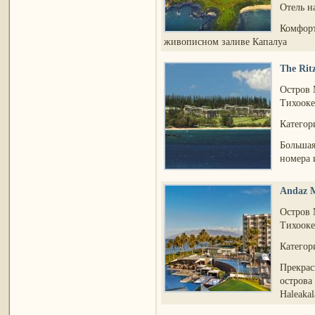
Отель н
Комфорт
живописном заливе Капалуа
The Rit
Остров
Тихооке
Категори
Большая
номера 
Andaz M
Остров
Тихооке
Категор
Прекрас
острова
Haleakal