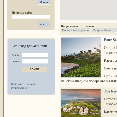
По всему сайту:
Направление Регион
Four Se
ВХОД ДЛЯ АГЕНТСТВ
Остров
Тихооке
Логин
Категори
Пароль
Отель н
Один из
на юго-западном побережье на пля
Напомнить пароль
Регистрация
The Res
Остров
Тихооке
Категори