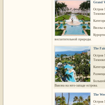
Grand W
Остров
Тихооке
Категор
Виллы н
Курортн
восхитительной природы.
The Fai
Остров
Тихооке
Категор
Размеще
Большой
Ваилеа на юго-западе острова.
The Wes
Остров