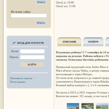
Check in: 16:00
Check out: 11:00
По всему сайту:
ОПИСАНИЕ
НОМЕРА
ВХОД ДЛЯ АГЕНТСТВ
Логин
Ремонтные работы! С 7 сентября до 14 ноя
закрыты на ремонт. Работы ведутся с 9:
Пароль
стенами. Остальные бассейны работают 
Прекрасный курортный отель Andaz Maui at 
Мауи вблизи города Wailea, в центре главны
впечатляющего пляжа Mokapu.
От отеля легко добраться и до главной прир
Напомнить пароль
одноименного Национального парка Haleaka
Регистрация
Большой выбор номеров с 2, 3 и 4 спальнями
Построен в 2013; в 2021 открыты 19 новых ви
Количество комнат: 321 номер, в том числе 3