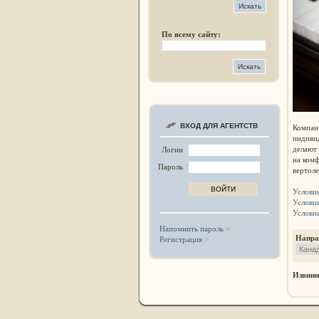
По всему сайту:
ВХОД ДЛЯ АГЕНТСТВ
Компа
индиви
делают
Логин
на комф
Пароль
вертоле
Услови
Услови
Услови
Напомнить пароль
Напр
Регистрация
Извини