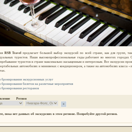
ния
RSB Travel
предлагает большой выбор экскурсий по всей стране, как для групп, так
дуальных туристов. Наши высокопрофессиональные гиды работают во многих городах
 пребывание туристов в стране максимально насыщенным и интересным. Все экскурсии про
ортабельных автомобилях и минивенах с кондиционером, а также на автомобилях класса «
тах.
я бронирования экскурсионных услуг
я бронирования билетов на различные мероприятия
я бронирования ресторанов
авление Регион
те, пока нет данных об экскурсиях в этом регионе. Попробуйте другой регион.