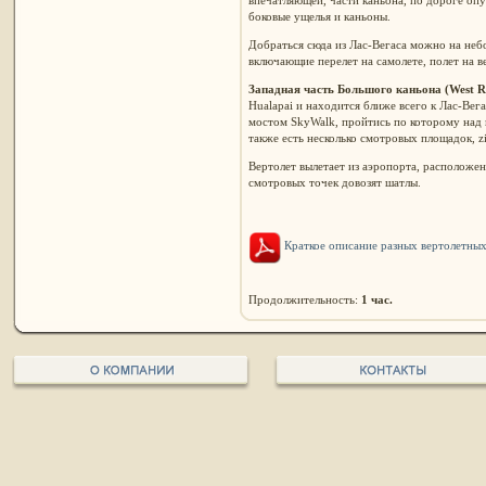
боковые ущелья и каньоны.
Добраться сюда из Лас-Вегаса можно на не
включающие перелет на самолете, полет на в
Западная часть Большого каньона (West R
Hualapai и находится ближе всего к Лас-Вег
мостом SkyWalk, пройтись по которому над 
также есть несколько смотровых площадок, zi
Вертолет вылетает из аэропорта, расположен
смотровых точек довозят шатлы.
Краткое описание разных вертолетны
Продолжительность:
1 час.