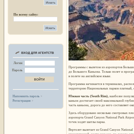
По всему сайту:
ВХОД ДЛЯ АГЕНТСТВ
Логин
Программы с вылетом из аэропортов Большо
Пароль
до Большого Каньона. Только полет и прогр
в полете на английском языке.
Программа начинается в терминалах, распол
территорию Национальных парков платный, с
Южная часть (South Rim),
наиболее популя
Напомнить пароль
каньон достигает своей максимальной глубин
Регистрация
часть каньона, дорога до него составляет ок
Здесь оборудовано несколько смотровых пло
аэропорта Grand Canyon National Park Airpo
точек ходят шатлы парка.
Вертолет вылетает из Grand Canyon National P
впечатляющей, части каньона, по дороге опу