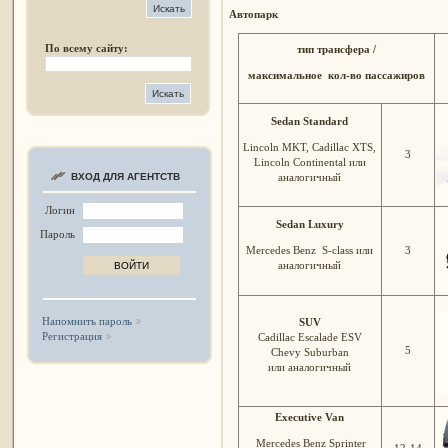
Автопарк
По всему сайту:
тип трансфера /
максимальное
кол-во пассажиров
Sedan Standard
Lincoln MKT, Cadillac XTS,
3
Lincoln Continental или
аналогичный
ВХОД ДЛЯ АГЕНТСТВ
Логин
Sedan Luxury
Пароль
Mercedes Benz
S-class или
3
аналогичный
Напомнить пароль
SUV
Регистрация
Cadillac Escalade ESV
5
Chevy Suburban
или аналогичный
Executive Van
Mercedes Benz Sprinter
12-14