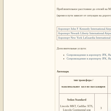
Приблизительное расстояние до отелей на 
(время в пути зависит от ситуации на дороге
Аэропорт John F. Kennedy International Airp
Аэропорт Newark Liberty International Airp
Аэропорт New York LaGuardia International
Дополнительные услуги:
Сопровождение в аэропорту JFK, Н
Сопровождение в аэропорту JFK, Н
Автопарк
тип трансфера /
максимальное
кол-во пассажиров
Sedan Standard
Lincoln MKT, Cadillac XTS,
3
Lincoln Continental или