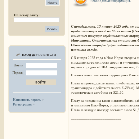
необходимая информация.
__________________________
По всему сайту:
С понедельника, 13 января 2025 года, сто
предполагающих въезд на Манхэттен (Нью-
внимание: текущие опубликованные тариф
Манхэттен. Окончательная стоимость бу
Обновлённые тарифы будут подготовлены 
платного въезда.
ВХОД ДЛЯ АГЕНТСТВ
С 5 января 2025 года в Нью-Йорке введена с
снижение загруженности дорог и улучшение 
Логин
первым городом в США, внедрившим подобн
Пароль
Платная зона охватывает территорию Манхэт
Плата за проезд для легковых и небольших к
транспондера и действительного E-ZPass). М
туристические автобусы от $21,60.
Напомнить пароль
Плату за поездки на такси и автомобилях, 
Регистрация
и лимузинам Нью-Йорка, оплачивает пассажир
Плата за каждую поездку составит около $1,
___________________________