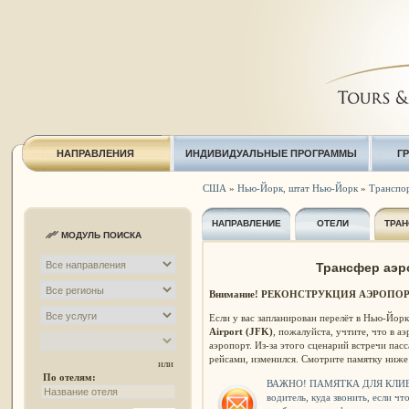
НАПРАВЛЕНИЯ
ИНДИВИДУАЛЬНЫЕ ПРОГРАММЫ
Г
США
»
Нью-Йорк, штат Нью-Йорк
»
Транспо
НАПРАВЛЕНИЕ
ОТЕЛИ
ТРАН
МОДУЛЬ ПОИСКА
Трансфер аэр
Внимание! РЕКОНСТРУКЦИЯ АЭРОПОР
Если у вас запланирован перелёт в Нью-Йо
Airport (
JFK
)
, пожалуйста, учтите, что в а
аэропорт. Из-за этого сценарий встречи п
рейсами, изменился. Смотрите памятку ниже
или
По отелям:
ВАЖНО! ПАМЯТКА ДЛЯ КЛИ
водитель, куда звонить, если чт