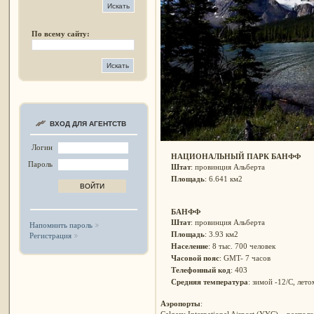
По всему сайту:
ВХОД ДЛЯ АГЕНТСТВ
Логин
НАЦИОНАЛЬНЫЙ ПАРК БАНФФ
Пароль
Штат
: провинция Альберта
Площадь
: 6.641 км2
БАНФФ
Штат
: провинция Альберта
Напомнить пароль
Площадь
: 3.93 км2
Регистрация
Население
: 8 тыс. 700 человек
Часовой пояс
: GMT- 7 часов
Телефонный код
: 403
Средняя температура
: зимой -12/C, лето
Аэропорты
:
Calgary International Airport (YYC) – распол