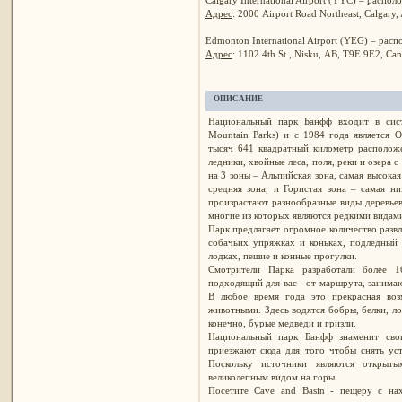
Адрес
: 2000 Airport Road Northeast, Calgary
Edmonton International Airport (YEG) – расп
Адрес
: 1102 4th St., Nisku, AB, T9E 9E2, Ca
ОПИСАНИЕ
Национальный парк Банфф входит в сис
Mountain Parks) и с 1984 года являетс
тысяч 641 квадратный километр располож
ледники, хвойные леса, поля, реки и озера 
на 3 зоны – Альпийская зона, самая высокая
средняя зона, и Гористая зона – самая н
произрастают разнообразные виды деревьев
многие из которых являются редкими видам
Парк предлагает огромное количество развл
собачьих упряжках и коньках, подледный д
лодках, пешие и конные прогулки.
Смотрители Парка разработали более 
подходящий для вас - от маршрута, занимаю
В любое время года это прекрасная воз
животными. Здесь водятся бобры, белки, лос
конечно, бурые медведи и гризли.
Национальный парк Банфф знаменит сво
приезжают сюда для того чтобы снять уст
Поскольку источники являются открыт
великолепным видом на горы.
Посетите Cave and Basin - пещеру с на