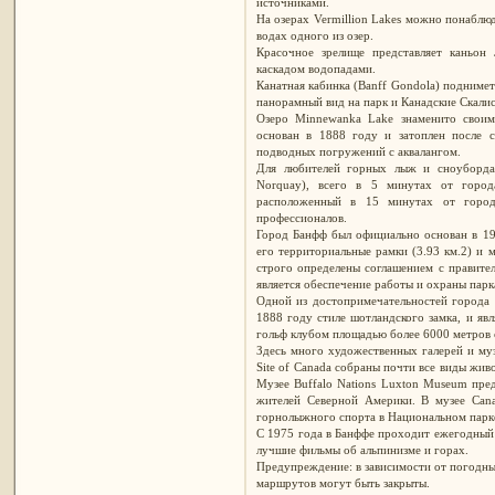
источниками.
На озерах Vermillion Lakes можно понаблюд
водах одного из озер.
Красочное зрелище представляет каньон
каскадом водопадами.
Канатная кабинка (Banff Gondola) поднимет
панорамный вид на парк и Канадские Скалис
Озеро Minnewanka Lake знаменито свои
основан в 1888 году и затоплен после с
подводных погружений с аквалангом.
Для любителей горных лыж и сноуборда
Norquay), всего в 5 минутах от город
расположенный в 15 минутах от город
профессионалов.
Город Банфф был официально основан в 19
его территориальные рамки (3.93 км.2) и м
строго определены соглашением с правите
является обеспечение работы и охраны парк
Одной из достопримечательностей города я
1888 году стиле шотландского замка, и я
гольф клубом площадью более 6000 метров 
Здесь много художественных галерей и муз
Site of Canada собраны почти все виды жи
Музее Buffalo Nations Luxton Museum пред
жителей Северной Америки. В музее Can
горнолыжного спорта в Национальном парк
С 1975 года в Банффе проходит ежегодный ф
лучшие фильмы об альпинизме и горах.
Предупреждение: в зависимости от погодны
маршрутов могут быть закрыты.