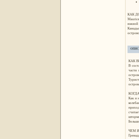
КАК Д
Mauric
южной 
Канады
острово
ОПИС
КАК 
В сост
части 
остров
Турист
остров
КОГДА
Как и 
колеб
приход
считае
штормы
Больши
ЧЕМ 
Гренад