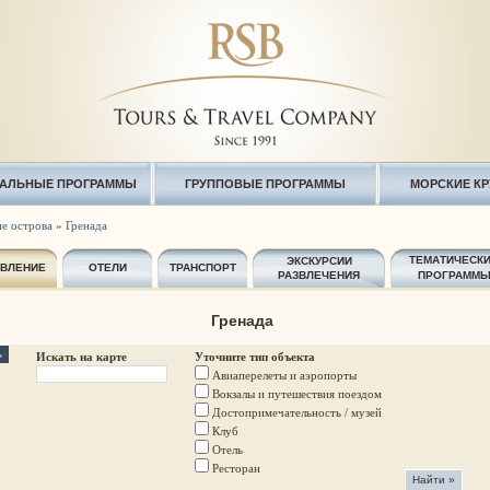
АЛЬНЫЕ ПРОГРАММЫ
ГРУППОВЫЕ ПРОГРАММЫ
МОРСКИЕ К
е острова
»
Гренада
ТЕМАТИЧЕСК
ЭКСКУРСИИ
АВЛЕНИЕ
ОТЕЛИ
ТРАНСПОРТ
РАЗВЛЕЧЕНИЯ
ПРОГРАММ
Гренада
»
Искать на карте
Уточните тип объекта
Авиаперелеты и аэропорты
Вокзалы и путешествия поездом
Достопримечательность / музей
Клуб
Отель
Ресторан