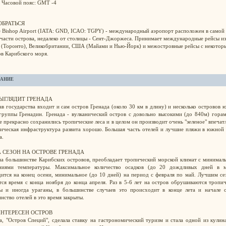
Часовой пояс: GMT -4
ОБРАТЬСЯ
e Bishop Airport (IATA: GND, ICAO: TGPY) - международный аэропорт расположен в самой
части острова, недалеко от столицы - Сент-Джоржеса. Принимает международные рейсы из
 (Торонто), Великобритании, США (Майами и Нью-Йорк) и межостровные рейсы с некотор
в Карибского моря.
АНИЕ
ВЫГЛЯДИТ ГРЕНАДА
ав государства входит и сам остров Гренада (около 30 км в длину) и несколько островов
группы Гренадин. Гренада - вулканический остров с довольно высокими (до 840м) гора
е прекрасно сохранились тропические леса и в целом он производит очень "зеленое" впечат
ическая инфраструктура развита хорошо. Большая часть отелей и лучшие пляжи в южной
а.
 СЕЗОН НА ОСТРОВЕ ГРЕНАДА
на большинстве Карибских островов, преобладает тропический морской климат с минима
аниями температуры. Максимальное количество осадков (до 20 дождливых дней в м
ится на конец осени, минимальное (до 10 дней) на период с февраля по май. Лучшим с
тся время с конца ноября до конца апреля. Раз в 5-6 лет на остров обрушиваются тропи
 и иногда ураганы, в большинстве случаев это происходит в конце лета и начале о
нство отелей в это время закрыты.
ИНТЕРЕСЕН ОСТРОВ
а, "Остров Специй", сделала ставку на гастрономический туризм и стала одной из кули