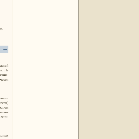
ых
 южной
ми. На
ление.
 части
льными
есяц)
езоном
ческие
сени.
нарных