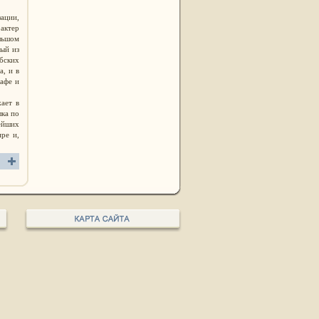
ации,
актер
льшом
дый из
ибских
а, и в
кафе и
ает в
лка по
вейших
ре и,