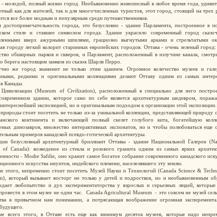
 - молодой, полный жизни город. Необыкновенно живописный в любое время года, удиви
тный как для жителей, так и для многочисленных туристов, этот город, стоящий на трех 
ится все более модным и популярным среди путешественников.
я достопримечательность города, это безусловно - здание Парламента, построенное в п
еском стиле и ставшее символом города. Здание украсило современный город сказо
мленными вверх ажурными шпилями, грациозно выгнутыми арками и стрельчатыми ок
ая городу легкий колорит старинных европейских городов. Оттава - очень зеленый город:
тво обширных парков и скверов, и Парламент, расположенный в излучине канала, смотр
о берега настоящим замком из сказок Шарля Перро.
чно же город знаменит не только этим зданием. Огромное количество музеев и гале
чными, редкими и оригинальными коллекциями делают Оттаву одним из самых интер
в Канады.
Цивилизации (Museum of Civilization), расположенный в специально для него постро
современном здании, которое само по себе является архитектурным шедевром, поража
 интереснейшей экспозицией, но и оригинальным подходом к организации этой экспозиции.
природы стоит посетить не только из-за уникальной коллекции, представляющей природу 
канского континента и включающей полный скелет голубого кита, богатейшую колл
емых динозавров, множество интерактивных экспонатов, но и чтобы полюбоваться еще 
тельным примеров канадской псевдо-готической архитектуры.
ин безусловный архитектурный бриллиант Оттавы - здание Национальной Галереи (Nat
y of Canada): возведеное из стекла и розового гранита одним из самых ярких архитек
енности - Moshe Safdie, оно хранит самое богатое собрание современного канадского иск
иционного искусства инуитов, индейского племени, населелявшего эту землю.
е этого, непременно стоит посетить Музей Науки и Технологий (
Canada Science & Tech
), который вызывает восторг не только у детей и подростков, но и необыкновенным об
дает любопытство и дух экспериментаторства у взрослых и серьезных людей, которые 
провести в этом музее не один час.
Canada Agricultural Museum - это совсем не музей сел
ства в привычном нам понимании, а потрясающая воображение огромная эксперемента
 будущего.
е всего этого, в Оттаве есть еще как минимум десяток музеев, которые надо непре