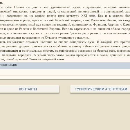
ть.
по себе Оттава сегодня - это удивительный музей современной западной цивилиз
иняющей множество народов и наций, сохраняющей неповторимый и оригинальной хар
й и создающий на их основе новую квази-культуру XXI века. Как и в каждом бо
американском городе, здесь есть свой Китайский квартал, своя Маленькая Италия, но каж
итал здесь неповторимый дух смешения традиций, пришедших из Франции, Африки, с Кар
ов и даже из России и Восточной Европы. Все это отразилось и во внешнем облике город
ере, и, конечно же, в кухне: сотни самых разнообразных ресторанов и тысячи маленьких 
чных превратят путешествие по Оттаве в кулинарное открытие.
ить впечатление поможет шоппинг во вполне лондонском духе. И каждый, кто приезж
, непременно должен прокатиться на кораблике по каналу Rideau - это увлекательная прогу
живописным и оригинальным местам, со множеством остановок на берегах озер, в краси
, маленьких городках. А зимой часть этого канала превращается в самый длинный в ми
но, самый красивый 7ми-километровый каток.
ЛНИТЕЛЬНО