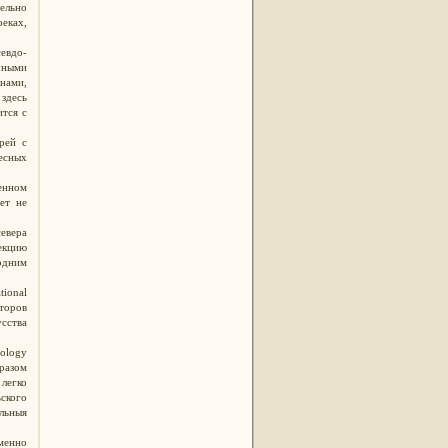
тельно
реках,
севдо-
чными
нами,
 здесь
ится с
рей с
есных
енном
ет не
севера
екцию
одним
ional
торов
усства
nology
разом
легко
ьского
льныя
менно