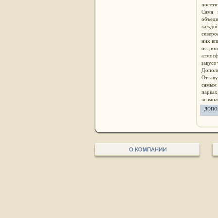
посети
Сама 
объед
каждо
северо
них вп
остров
атмосф
закусо
Дополн
Оттаву
самым 
парках
возмож
ДОПО