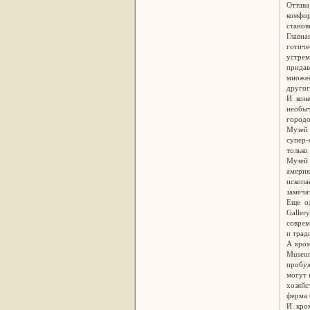
Оттава
комфор
станов
Главна
готич
устре
придав
множес
другог
И коне
необы
городо
Музей 
супер-
только
Музей 
амери
ископа
замеча
Еще од
Galler
соврем
и трад
А кром
Museum
пробуж
могут 
хозяй
ферма
И кром