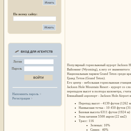
По всему сайту:
ВХОД ДЛЯ АГЕНТСТВ
Логин
Популярный горнолыжный курорт Jackson Ho
Пароль
Вайоминг
(Wyoming), к
югу от знаменитого 
Национальным парком Grand Teton среди кр
Гранд Тетон (Grand Teton).
Его центр - небольшая горнолыжная станция 
Jackson Hole Mountain Resort - курорт со 
перепадом высот в полтора километра, счит
Напомнить пароль
Ближайший аэропорт - Jackson Hole Airport 
Регистрация
Перепад высот - 4139 футов (1262 м
Наивысшая точка - 10 450 футов (31
Базовая высота 6311 футов (1924 м)
Зона катания 5500 акров (22 км2)
Трасс: 116
Зеленых: 10%
Синих: 40%