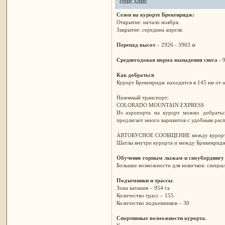
ОПИСАНИЕ
Сезон на курорте Брекенридж:
Открытие: начало ноября.
Закрытие: середина апреля.
Перепад высот
– 2926 - 3963 м
Среднегодовая норма выпадения снега -
Как добраться
Курорт Брекенридж находится в 145 км от аэ
Наземный транспорт:
COLORADO MOUNTAIN EXPRESS
Из аэропорта на курорт можно добраться
предлагает много вариантов с удобным рас
АВТОБУСНОЕ СООБЩЕНИЕ между курорт
Шатлы внутри курорта и между Брикенридж
Обучение горным лыжам и сноубордингу
Большие возможности для новичков: специал
Подъемники и трассы
Зона катания – 954 га
Количество трасс – 155
Количество подъемников – 30
Спортивные возможности курорта.