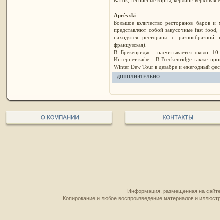
Каток, теннисные корты, керлинг, верховая е
Après ski
Большое количество ресторанов, баров и 
представляют собой закусочные fast food
находятся рестораны с разнообразной ку
французская).
В Брекенридж насчитывается около 10 
Интернет-кафе. В Breckenridge также про
Winter Dew Tour в декабре и ежегодный фест
ДОПОЛНИТЕЛЬНО
Информация, размещенная на сайте,
Копирование и любое воспроизведение материалов и иллюстр