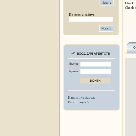
Check i
Check o
По всему сайту:
О
ВХОД ДЛЯ АГЕНТСТВ
Логин
Пароль
Напомнить пароль
Регистрация