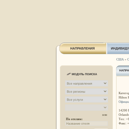
НАПРАВЛЕНИЯ
ИНДИВИДУ
США
»
О
НАПР
МОДУЛЬ ПОИСКА
Категор
Hilton 
Официа
14200 B
Orland
или
Тел.: +
По отелям:
Факс: 