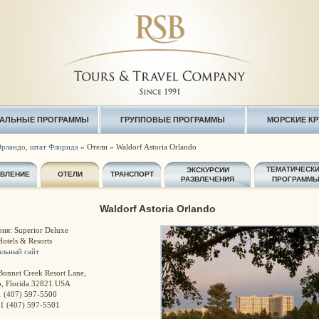
АЛЬНЫЕ ПРОГРАММЫ
ГРУППОВЫЕ ПРОГРАММЫ
МОРСКИЕ К
рландо, штат Флорида
» Отели » Waldorf Astoria Orlando
ТЕМАТИЧЕСК
ЭКСКУРСИИ
АВЛЕНИЕ
ОТЕЛИ
ТРАНСПОРТ
РАЗВЛЕЧЕНИЯ
ПРОГРАММ
Waldorf Astoria Orlando
ия: Superior Deluxe
Hotels & Resorts
льный сайт
onnet Creek Resort Lane,
o, Florida 32821 USA
1 (407) 597-5500
+1 (407) 597-5501