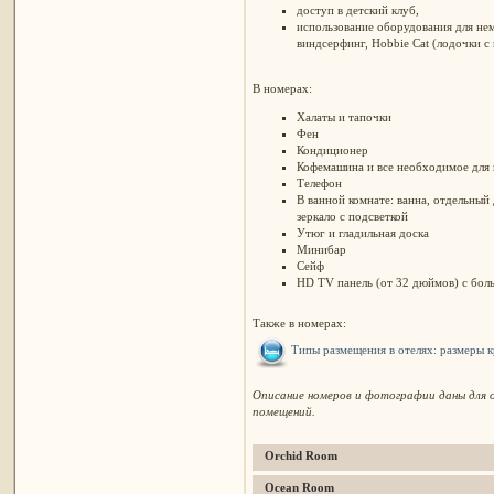
доступ в детский клуб,
использование оборудования для нем
виндсерфинг, Hobbie Cat (лодочки с 
В номерах:
Халаты и тапочки
Фен
Кондиционер
Кофемашина и все необходимое для 
Телефон
В ванной комнате: ванна, отдельный
зеркало с подсветкой
Утюг и гладильная доска
Минибар
Сейф
HD TV панель (от 32 дюймов) с б
ол
Также в номерах:
Типы размещения в отелях: размеры 
Описание номеров и фотографии даны для о
помещений.
Orchid Room
Ocean Room