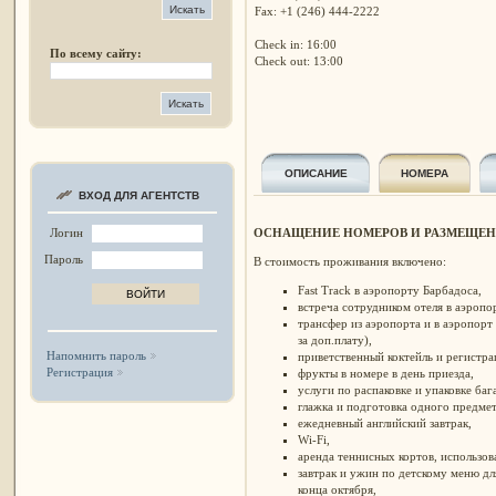
Fax: +1 (246) 444-2222
Check in: 16:00
По всему сайту:
Check out: 13:00
ОПИСАНИЕ
НОМЕРА
ВХОД ДЛЯ АГЕНТСТВ
ОСНАЩЕНИЕ НОМЕРОВ И РАЗМЕЩЕ
Логин
Пароль
В стоимость проживания включено:
Fast Track в аэропорту Барбадоса,
встреча сотрудником отеля в аэропо
трансфер из аэропорта и в аэропорт
за доп.плату),
Напомнить пароль
приветственный коктейль и регистра
Регистрация
фрукты в номере в день приезда,
услуги по распаковке и упаковке баг
глажка и подготовка одного предмет
ежедневный английский завтрак,
Wi-Fi,
аренда теннисных кортов, использов
завтрак и ужин по детскому меню для
конца октября,