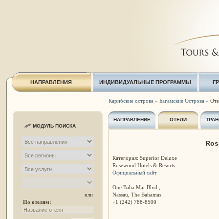
НАПРАВЛЕНИЯ
ИНДИВИДУАЛЬНЫЕ ПРОГРАММЫ
Г
Карибские острова
»
Багамские Острова
» Оте
НАПРАВЛЕНИЕ
ОТЕЛИ
ТРАН
МОДУЛЬ ПОИСКА
Ros
Категория: Superior Deluxe
Rosewood Hotels & Resorts
Официальный сайт
One Baha Mar Blvd.,
Nassau, The Bahamas
или
+1 (242) 788-8500
По отелям: