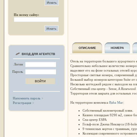
По всему сайту:
ОПИСАНИЕ
НОМЕРА
ВХОД ДЛЯ АГЕНТСТВ
Отель на территории большого курортного 
Логин
Сравнительно небольшое количество номеро
выделяют его на фоне остальных отелей куро
Пароль
Просторные светлые номера, современный д
Большой выбор номеров категории Suite от о
Несколько коттеджей рядом с выходом на пля
Собственный спа-центр -
Sense, A Rosewood
Территория отеля закрыта для остальных гос
Напомнить пароль
На территории комплекса
Baha Mar
:
Регистрация
Собственный километровый пляж.
Казино площадью 9290 м2, самое бо
Спа-центр ESPA
Гольф-поле Джека Никлауса (18-hole,
9 теннисных кортов с травяным, гр
Коллекция современного островного