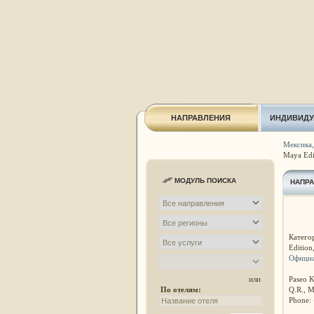
НАПРАВЛЕНИЯ
ИНДИВИДУ
Мексика,
Maya Edi
МОДУЛЬ ПОИСКА
НАПР
Катего
Edition,
Официа
Paseo K
или
Q.R., M
По отелям:
Phone: