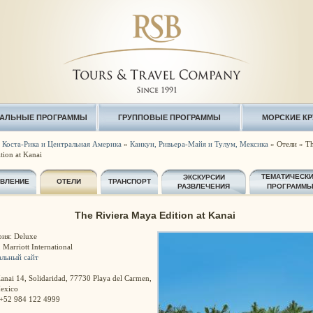
АЛЬНЫЕ ПРОГРАММЫ
ГРУППОВЫЕ ПРОГРАММЫ
МОРСКИЕ К
 Коста-Рика и Центральная Америка
»
Канкун, Ривьера-Майя и Тулум, Мексика
» Отели » Th
tion at Kanai
ТЕМАТИЧЕСК
ЭКСКУРСИИ
АВЛЕНИЕ
ОТЕЛИ
ТРАНСПОРТ
РАЗВЛЕЧЕНИЯ
ПРОГРАММ
The Riviera Maya Edition at Kanai
рия: Deluxe
 Marriott International
льный сайт
anai 14, Solidaridad, 77730 Playa del Carmen,
exico
 +52 984 122 4999