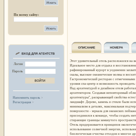
По всему сайту:
ОПИСАНИЕ
НОМЕРА
ВХОД ДЛЯ АГЕНТСТВ
Этот удивительный отель расположился на в
Логин
Идеальное место для отдыха и восстановлен
рафинированный курорт в уединении захват
Пароль
скалы, высокие океанические волны и восхит
Гастрономический ресторан с отмеченными
уровня спа-центр и возможность проводить
Над архитектурой и дизайном отеля работа
архитектором. Создавая неповторимый облик
архитектуры", раскрывающей свойства есте
Напомнить пароль
ландшафт. Дерево, камень и стекло были ис
Регистрация
минимализм в деталях, максимальная подче
поверхности - зеркала для океанских пейзаж
присоединился к команде, чтобы создать инт
стирающие границы замкнутого пространств
Отель придерживается принципов экологичес
использование солнечной энергии, использо
биологическая очистка отходов и многое др