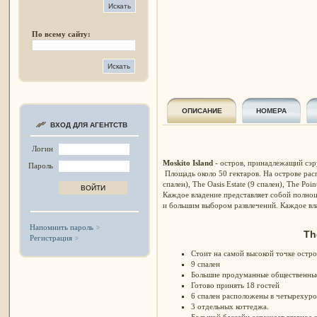
По всему сайту:
ОПИСАНИЕ
НОМЕРА
ВХОД ДЛЯ АГЕНТСТВ
Логин
Moskito Island
- остров, принадлежащий сэру
Пароль
Площадь около 50 гектаров.
На острове расп
спален), The Oasis Estate (9 спален), The Poin
Каждое владение представляет собой полно
и большим выбором развлечений. Каждое вл
Напомнить пароль
Th
Регистрация
Стоит на самой высокой точке остро
9 спален
Большие продуманные общественные
Готово принять 18 гостей
6 спален расположены в четырехуро
3 отдельных коттеджа.
Большой бассейн окружает главное 