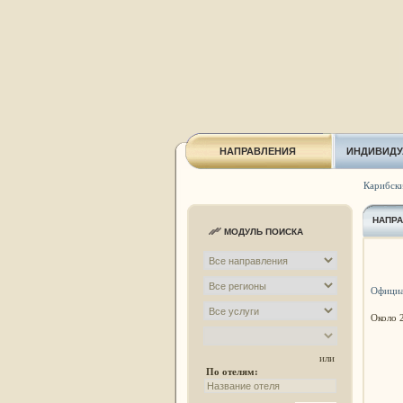
НАПРАВЛЕНИЯ
ИНДИВИДУ
Карибски
НАПР
МОДУЛЬ ПОИСКА
Официа
Около 2
или
По отелям: