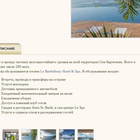
ПИСАНИЕ
 и аренда частных вилл высочайшего уровня на всей территории Сен-Бартелеми. Всего в
лио около 200 вилл.
ллы обслуживаются отелем
Le Barthélemy Hotel & Spa
. В обслуживание входит:
Встреча, проводы и трансферы на острове
Услуги консьержа
Доставка арендованного автомобиля
Ежедневный континентальный завтрак на вилле
Ежедневная уборка
Доступ в пляжный клуб отеля
Скидки в ресторане Amis St. Barth, в спа-центре Le Spa
Услуги и сервисы отеля в распоряжении гостей