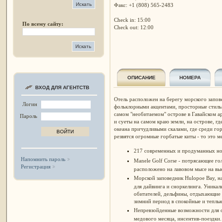
Факс: +1 (808) 565-2483
Check in: 15:00
По всему сайту:
Check out: 12:00
ОПИСАНИЕ
НОМЕРА
ВХОД ДЛЯ АГЕНТСТВ
Отель расположен на берегу морского запо
Логин
фольклорными акцентами, просторные стильн
самом "необитаемом" острове в Гавайском а
Пароль
и суеты на самом краю земли, на острове, гд
океана причудливыми скалами, где среди гор
резвятся огромные горбатые киты - то это мес
217 современных и продуманных ном
Напомнить пароль
Manele Golf Corse - потрясающее го
Регистрация
расположено на лавовом мысе на вы
Морской заповедник
Hulopoe Bay, н
для дайвинга и сноркелинга. Уника
обитателей, дельфины, отдыхающие 
зимний период в спокойные и теплы
Непревзойденные возможности для 
медового месяца, инсентив-поездки.