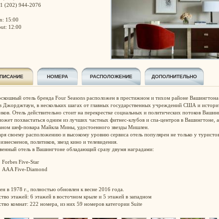
+1 (202) 944-2076
n: 15:00
ut: 12:00
ПИСАНИЕ
НОМЕРА
РАСПОЛОЖЕНИЕ
ДОПОЛНИТЕЛЬНО
оскошный отель бренда Four Seasons расположен в престижном и тихом районе Вашингтона
 в Джорджтаун, в нескольких шагах от главных государственных учреждений США и истори
иков. Отель действительно стоит на перекрестке социальных и политических потоков Вашин
может похвастаться одним из лучших частных фитнес-клубов и спа-центров в Вашингтоне, а
аном шеф-повара Майкла Мины, удостоенного звезды Мишлен.
аря своему расположению и высокому уровню сервиса отель популярен не только у туристов
изнесменов, политиков, звезд кино и телевидения.
венный отель в Вашингтоне обладающий сразу двумя наградами:
Forbes Five-Star
AAA Five-Diamond
н в 1978 г., полностью обновлен к весне 2016 года.
тво этажей: 6 этажей в восточном крыле и 5 этажей в западном
тво комнат: 222 номера, из них 59 номеров категории Suite