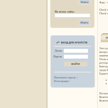
Факс: 
Check i
По всему сайту:
Check o
О
ВХОД ДЛЯ АГЕНТСТВ
Этот р
Логин
въезда
памятн
Пароль
Отель 
рестор
Благод
среди б
Единст
Напомнить пароль
Регистрация
Построе
Количес
Количес