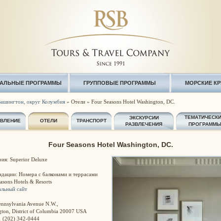
АЛЬНЫЕ ПРОГРАММЫ
ГРУППОВЫЕ ПРОГРАММЫ
МОРСКИЕ К
ашингтон, округ Колумбия
» Отели » Four Seasons Hotel Washington, DC.
ТЕМАТИЧЕСК
ЭКСКУРСИИ
АВЛЕНИЕ
ОТЕЛИ
ТРАНСПОРТ
РАЗВЛЕЧЕНИЯ
ПРОГРАММ
Four Seasons Hotel Washington, DC.
ия: Superior Deluxe
ндации: Номера с балконами и террасами
asons Hotels & Resorts
льный сайт
nnsylvania Avenue N.W.,
ton, District of Columbia 20007 USA
1 (202) 342-0444