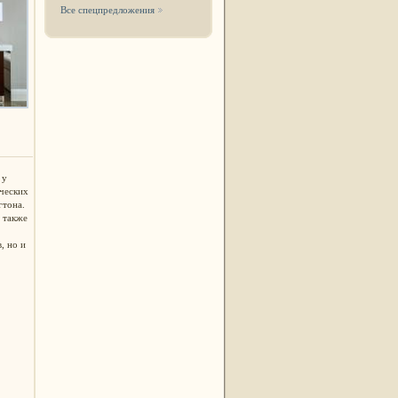
Все спецпредложения
 у
ческих
гтона.
 также
, но и