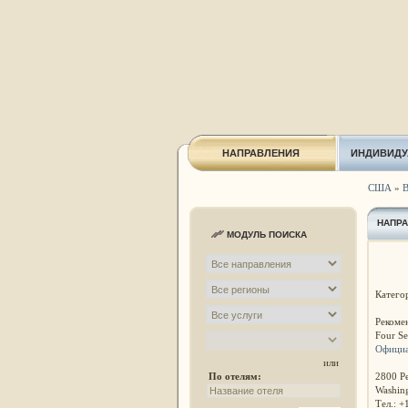
НАПРАВЛЕНИЯ
ИНДИВИДУ
США
»
В
НАПР
МОДУЛЬ ПОИСКА
Категор
Рекоме
Four Se
Официа
или
2800 Pe
По отелям:
Washing
Тел.: +