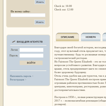
Check in: 16:00
Check out: 12:00
По всему сайту:
ОПИСАНИЕ
НОМЕРА
ВХОД ДЛЯ АГЕНТСТВ
Благодаря своей богатой истории, восходящ
Логин
году, этот культовый отель предлагает все
путешественнику: будь то роскошные номера
Пароль
гастрономический ресторан.
Но Fairmont The Queen Elizabeth - это не то
вопросам устойчивого развития. Благодаря 
крыше, отель предпринимает шаги по сниже
более здоровому будущему.
Отель очень удобен как для туристов, так и
Напомнить пароль
Fairmont The Queen Elizabeth построен пря
Регистрация
огромным районом протяженностью более 3
центрами, кинотеатрами, ресторанами, разв
достопримечательностями.
Построен в 1958 г., полная реконструкция пр
2017 г. - полномасштабная реновация (обща
долларов).