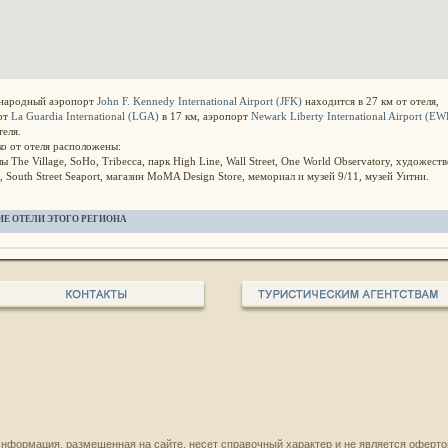
ародный аэропорт
John F. Kennedy International Airport (JFK)
находится в 27 км от отеля,
рт
La Guardia International
(LGA)
в 17 км, аэропорт
Newark Liberty International Airport (EW
теля.
ко от отеля расположены:
ы The Village, SoHo, Tribecca, парк High Line, Wall Street, One World Observatory, художест
, South Street Seaport, магазин MoMA Design Store, мемориал и музей 9/11, музей Уитни.
ИЕ ОТЕЛИ ЭТОГО РЕГИОНА
нформация, размещенная на сайте, несет справочный характер и не является оферто