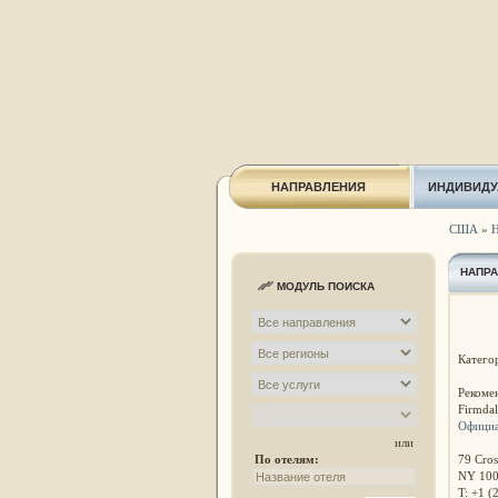
НАПРАВЛЕНИЯ
ИНДИВИДУ
США
»
Н
НАПР
МОДУЛЬ ПОИСКА
Катего
Рекоме
Firmdal
Официа
или
79 Cros
По отелям:
NY 10
T: +1 (