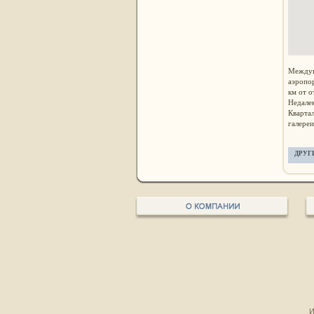
Междун
аэропо
км от о
Недале
Квартал
галереи
ДРУГ
И