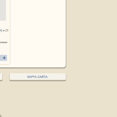
R)
в 23
венные
й.