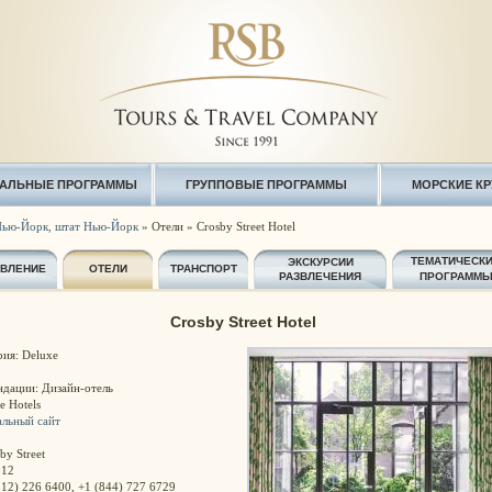
АЛЬНЫЕ ПРОГРАММЫ
ГРУППОВЫЕ ПРОГРАММЫ
МОРСКИЕ К
ью-Йорк, штат Нью-Йорк
» Отели » Crosby Street Hotel
ТЕМАТИЧЕСК
ЭКСКУРСИИ
АВЛЕНИЕ
ОТЕЛИ
ТРАНСПОРТ
РАЗВЛЕЧЕНИЯ
ПРОГРАММ
Crosby Street Hotel
рия: Deluxe
ндации: Дизайн-отель
e Hotels
льный сайт
by Street
012
212) 226 6400, +1 (844) 727 6729