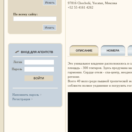
97816 Chocholá, Yucatan, Мексика
+52 55 4161 4262
По всему сайту:
ОПИСАНИЕ
НОМЕРА
ВХОД ДЛЯ АГЕНТСТВ
Логин
Это уникальное владение расположилось в 
площадь - 300 гектаров. Здесь продумана ка
Пароль
гармонии. Сердце отеля - спа-центр, неод
регионе.
Всего 40 вилл среди пышной тропической зе
соблюсти полное уединение и погрузить го
Напомнить пароль
Регистрация