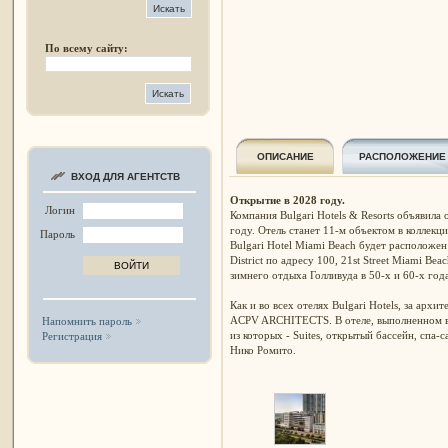
По всему сайту:
ОПИСАНИЕ
РАСПОЛОЖЕНИЕ
ВХОД ДЛЯ АГЕНТСТВ
Открытие в 2028 году.
Логин
Компания Bulgari Hotels & Resorts объявила 
году. Отель станет 11-м объектом в коллек
Пароль
Bulgari Hotel Miami Beach будет расположен
District
по адресу
100, 21st Street Miami Beac
зимнего отдыха Голливуда в 50-х и 60-х год
Как и во всех отелях Bulgari Hotels, за арх
ACPV ARCHITECTS. В отеле, выполненном в 
Напомнить пароль
из которых - Suites, открытый бассейн, спа-
Регистрация
Нико Ромито.