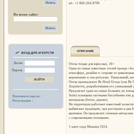
tel.: +1 800-204-9799
По всему сайту:
ОПИСАНИЕ
ВХОД ДЛЯ АГЕНТСТВ
Логин
Отель только для взрослых, 16+
Один из самых известных отелей тренда «бо
Пароль
атмосфере, дизайне и «отрыве от цивилизаци
церемониях и спа-ритуалах. Уникальный, и
Отель принадлежит Be Hotel Group (или Be 
Arquitectos, разработавшим его уникальный 
Предлагает одни из самых больших по площад
Suite) оснащены частными бассейнами или д
Напомнить пароль
материалы (бетон, дерево).
Регистрация
На территории работают известный холисти
майянских традициях, три ресторана и два 
критиков. Он предлагает сложные авторски
с современными техниками.
1 ключ гида Мишлен 2024.