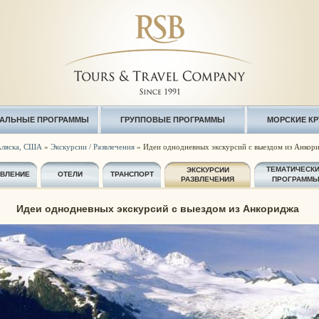
АЛЬНЫЕ ПРОГРАММЫ
ГРУППОВЫЕ ПРОГРАММЫ
МОРСКИЕ К
ляска, США
»
Экскурсии / Развлечения
» Идеи однодневных экскурсий с выездом из Анкор
ТЕМАТИЧЕСК
ЭКСКУРСИИ
АВЛЕНИЕ
ОТЕЛИ
ТРАНСПОРТ
РАЗВЛЕЧЕНИЯ
ПРОГРАММ
Идеи однодневных экскурсий с выездом из Анкориджа