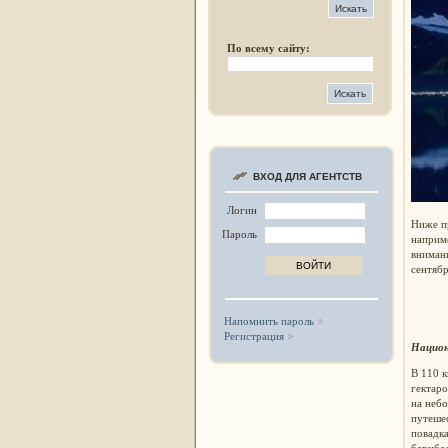
По всему сайту:
ВХОД ДЛЯ АГЕНТСТВ
Логин
Ниже п
Пароль
наприме
внимани
сентябр
Напомнить пароль
Регистрация
Национ
В 110 к
гектаро
на небо
путешес
повадка
барибал