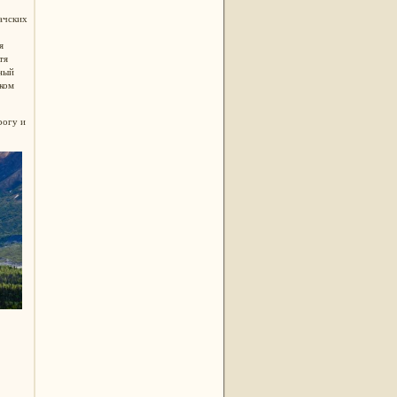
ачских
я
тя
ный
ском
рогу и