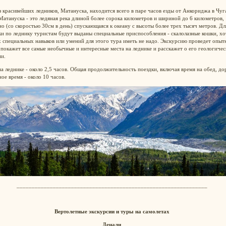
 красивейших ледников, Матануска, находится всего в паре часов езды от Анкориджа в Чуг
Матануска - это ледяная река длиной более сорока километров и шириной до 6 километров,
о (со скоростью 30см в день) спускающаяся к океану с высоты более трех тысяч метров. Дл
и по леднику туристам будут выданы специальные приспособления - скалолазные кошки, хо
 специальных навыков или умений для этого тура иметь не надо. Экскурсию проведет опыт
 покажет все самые необычные и интересные места на леднике и расскажет о его геологиче
ии.
а леднике - около 2,5 часов. Общая продолжительность поездки, включая время на обед, до
ое время - около 10 часов.
_______________________________________________________________
Вертолетные экскурсии и туры на самолетах
Денали