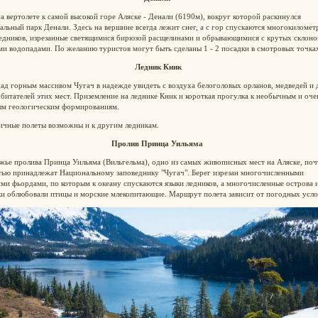
а вертолете к самой высокой горе Аляске - Денали (6190м), вокруг которой раскинулся
льный парк Денали. Здесь на вершине всегда лежит снег, а с гор спускаются многокиломет
ледников, изрезанные светящимися бирюзой расщелинами и обрывающимися с крутых склоно
и водопадами. По желанию туристов могут быть сделаны 1 - 2 посадки в смотровых точка
Ледник Кник
ад горным массивом Чугач в надежде увидеть с воздуха белоголовых орланов, медведей и
битателей этих мест. Приземление на леднике Кник и короткая прогулка к необычным и оче
ым геологическим формированиям.
ичные полеты возможны и к другим ледникам.
Пролив Принца Уильяма
ье пролива Принца Уильяма (Вильгельма), одно из самых живописных мест на Аляске, поч
тью принадлежат Национальному заповеднику "Чугач". Берег изрезан многочисленными
ми фьордами, по которым к океану спускаются языки ледников, а многочисленные острова 
ки облюбовали птицы и морские млекопитающие. Маршрут полета зависит от погодных усл