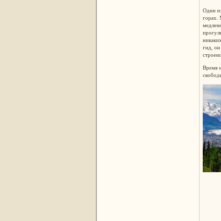
Один из
горах. 
медленн
прогулк
никаких
гид, он
строен
Время н
свободн