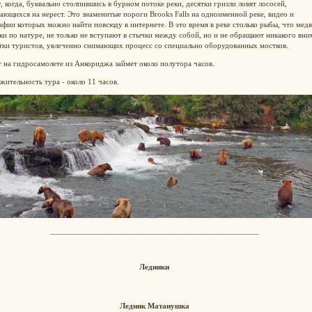
, когда, буквально столпившись в бурном потоке реки, десятки гризли ловят лососей,
ющихся на нерест. Это знаменитые пороги Brooks Falls на одноименной реке, видео и
фии которых можно найти повсюду в интернете. В это время в реке столько рыбы, что медв
и по натуре, не только не вступают в стычки между собой, но и не обращают никакого вни
ятки туристов, увлеченно снимающих процесс со специально оборудованных мостков.
 на гидросамолете из Анкориджа займет около полутора часов.
ительность тура - около 11 часов.
__________________________________________________
Ледники
Ледник Матанушка