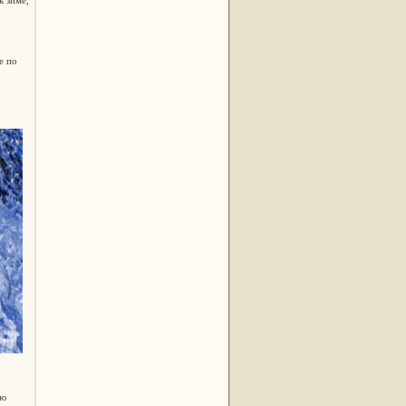
е по
ую