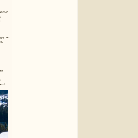
ровые
в
х.
 других
нь
ти
и
овий.