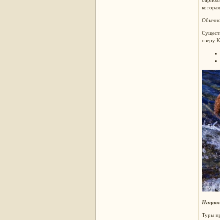
которая
Обычно
Существ
озеру 
Национ
Туры пр