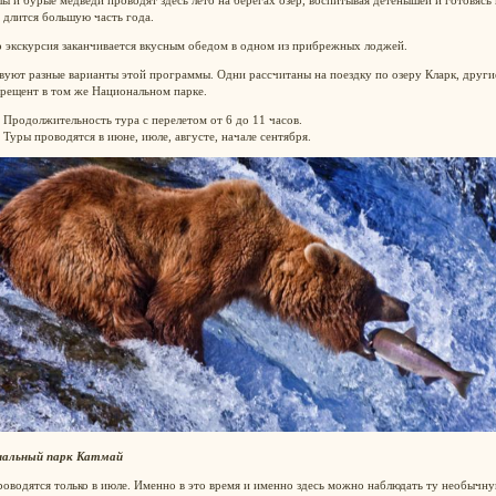
 длится большую часть года.
 экскурсия заканчивается вкусным обедом в одном из прибрежных лоджей.
уют разные варианты этой программы. Одни рассчитаны на поездку по озеру Кларк, други
Крещент в том же Национальном парке.
Продолжительность тура с перелетом от 6 до 11 часов.
Туры проводятся в июне, июле, августе, начале сентября.
альный парк Катмай
оводятся только в июле. Именно в это время и именно здесь можно наблюдать ту необычн