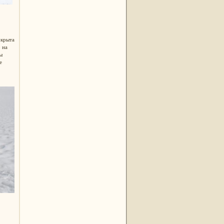
окрыта
 на
ы
е