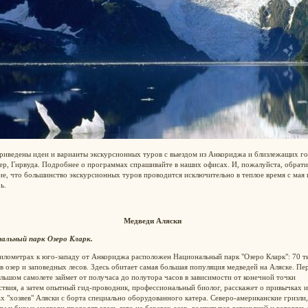
риведены идеи и варианты экскурсионных туров с выездом из Анкориджа и близлежащих го
р, Гирвуда. Подробнее о программах спрашивайте в наших офисах. И, пожалуйста, обрати
е, что большинство экскурсионных туров проводится исключительно в теплое время с мая 
ь.
Медведи Аляски
альный парк Озеро Кларк.
илометрах к юго-западу от Анкориджа расположен Национальный парк "Озеро Кларк": 70 т
в озер и заповедных лесов. Здесь обитает самая большая популяция медведей на Аляске. Пе
льшом самолете займет от получаса до полутора часов в зависимости от конечной точки
твия, а затем опытный гид-проводник, профессиональный биолог, расскажет о привычках и
х "хозяев" Аляски с борта специально оборудованного катера. Северо-американские гризли,
ы и бурые медведи проводят здесь лето на берегах озер, воспитывая детенышей и готовясь 