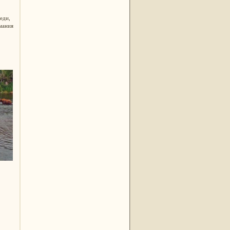
еди,
мания