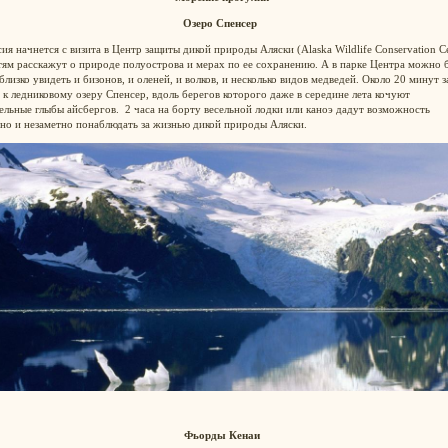
Озеро Спенсер
ия начнется с визита в Центр защиты дикой природы Аляски (Alaska Wildlife Conservation Ce
тям расскажут о природе полуострова и мерах по ее сохранению. А в парке Центра можно 
близко увидеть и бизонов, и оленей, и волков, и несколько видов медведей. Около 20 минут 
 к ледниковому озеру Спенсер, вдоль берегов которого даже в середине лета кочуют
льные глыбы айсбергов. 2 часа на борту весельной лодки или каноэ дадут возможность
но и незаметно понаблюдать за жизнью дикой природы Аляски.
Фьорды Кенаи