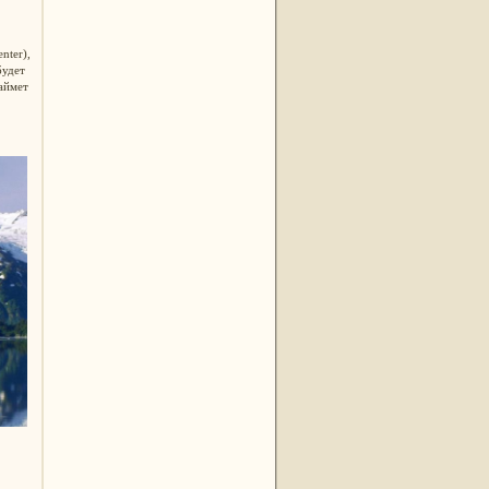
nter),
будет
займет