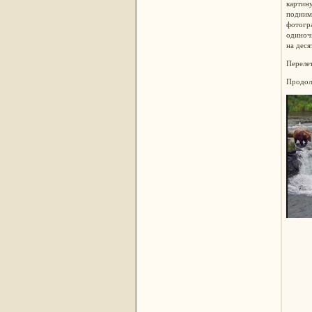
картину
поднима
фотогра
одиночк
на дес
Перелет
Продолж