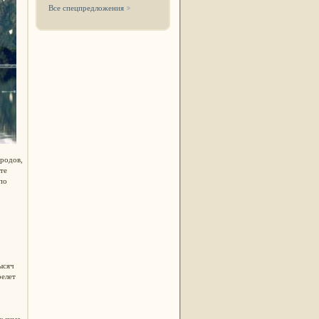
Все спецпредложения
родов,
те
по
ысяч
релет
к зиме,