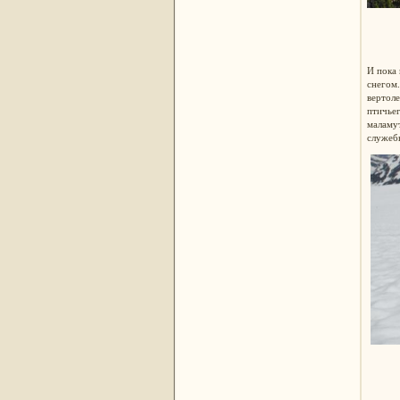
И пока 
снегом.
вертоле
птичьег
маламут
служеб