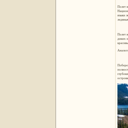
Полет н
Национа
языки 
ледяным
Полет н
диких о
красив
Аналог
Побереж
полнос
глубоки
остров