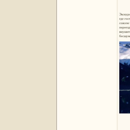
Экскурс
где гос
совсем 
переезд
внушите
бесшум