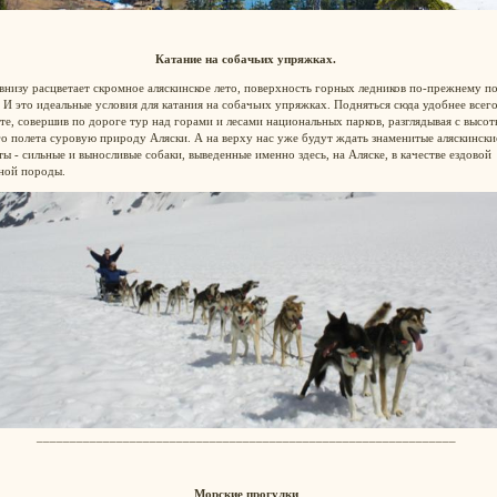
Катание на собачьих упряжках.
внизу расцветает скромное аляскинское лето, поверхность горных ледников по-прежнему п
 И это идеальные условия для катания на собачьих упряжках. Подняться сюда удобнее всего
те, совершив по дороге тур над горами и лесами национальных парков, разглядывая с высот
о полета суровую природу Аляски. А на верху нас уже будут ждать знаменитые аляскински
ы - сильные и выносливые собаки, выведенные именно здесь, на Аляске, в качестве ездовой
ной породы.
_______________________________________________________________
Морские прогулки