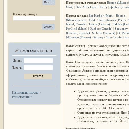
Порт (порты) отправления:
Boston (Massach
USA)
|
New York Cape Liberty
|
Quebec (Cana
По всему сайту:
Порты захода:
Bar Harbor (Мain)
|
Boston
(Massachussets, USA)
|
Charlottetown (Prince 
Island, Canada)
|
Gaspe (Canada)
|
Halifax (Ca
Portlend (Main)
|
Quebec (Canada)
|
Saguenay
(Quebec, Canada)
|
St-John (Canada)
|
St. Pier
Miquelon (France)
|
Sydney (Nova Scotia, Can
Новая Англия - регион, объединяющий сегод
первых районов, заселенных выходцами из А
ВХОД ДЛЯ АГЕНТСТВ
центром культуры, науки и искусства, и сыг
Логин
Новая Шотландия и Восточное побережье Кан
прежнему проживает большая часть населения
Пароль
Франции и Англии основали свои поселения 
сформировали уникальную англо-французскую 
побывали другие европейцы: отважные морепл
создать здесь свои поселения.
Круизы, как правило, проводятся в н
Напомнить пароль
природа северного побережья особе
Регистрация
Стандартных маршрутов круизов по 
круиз проходит по оригинальному м
организует около 10 - 12 круизов.
Основные порты отправления: Нью-Й
Круиз может иметь круговой маршрут
начинаться, например, в Нью-Йорке и
Примеры маршрутов: