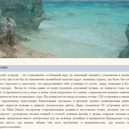
АНИЕ
ские острова - это совершенно особенный мир, не имеющий никакого отношения к прив
ости, как если бы по мановению волшебной палочки вдруг возникла страна, где было бы с
мое чудесное и сказочное, что представляют себе уставшие от суеты люди, живущие в б
городах. Когда-то очень давно из моря поднялся огромный вулкан, он извергал горы п
но со временем уснул, море и ветер стали разрушать его камни, а кораллы постепенно измен
ваемости всю подводную гору. На поверхности воды остались только 150 островков и мно
, окруженных сказочными бирюзовыми лагунами, в которых играют разноцветные рыбк
ках выросли пальмы и зацвели тропические цветы. Люди соединили 10 островков мост
и их Main Island, построили очаровательные домики в пастельных тонах, которые так 
ируют с розоватым песком пляжей и сочной зеленью листвы и травы, открыли уютные к
аны, придумали много интересных игр на зеленых лужайках и превратили Бермудские ост
чное место, где можно забыть обо всех проблемах и неприятностях, где можно п
даться жизнью.