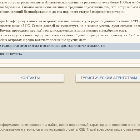
ские острова расположены в Атлантическом океане на расстоянии чуть более 1000км от б
ой Каролины. Сильное английское влияние и традиции обусловлены тем, что острова были
рейших колоний Великобритании и до сих пор носят статус Заморской территории.
аря Гольфстриму климат на островах мягкий, температура редко поднимается выше +29°С
скается ниже +21°С. Сезона дождей не существует, но в зимние месяцы дуют сильные хо
 Круизы проводятся круглый год за исключением зимних месяцев с декабря по март.
я часть круизов имеет продолжительность около 7 дней и предполагает стоянку на 2 - 3 н
ских островах и редко включает посещение других мест.
УРСИОННАЯ ПРОГРАММА И ОСНОВНЫЕ ДОСТОПРИМЕЧАТЕЛЬНОСТИ
 ПОСЛЕ КРУИЗА
нформация, размещенная на сайте, несет справочный характер и не является оферто
роизведение материалов и иллюстраций с сайта RSB Travel возможны лишь с письме