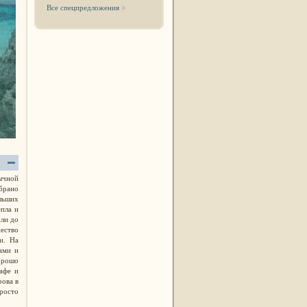
Все спецпредложения
ычной
обрано
ольших
епла и
или до
жество
и. На
ами и
хорошо
афе и
рова в
росто