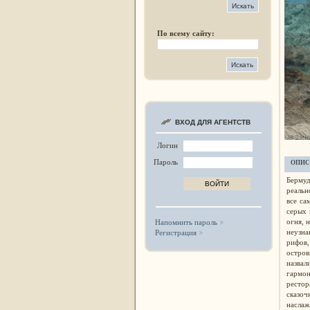
По всему сайту:
ВХОД ДЛЯ АГЕНТСТВ
Логин
Пароль
ОПИС
Бермуд
реальн
все са
серых 
огня, 
Напомнить пароль
неузна
Регистрация
рифов
остров
назвал
гармон
рестор
сказо
наслаж