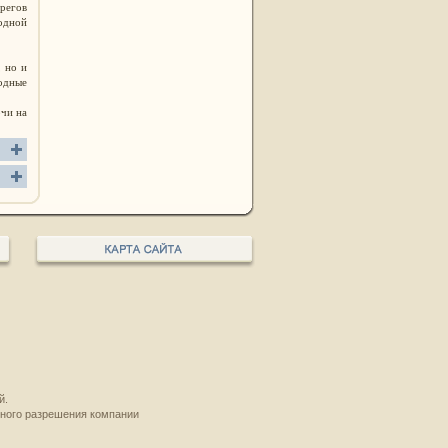
ерегов
 одной
, но и
лодные
очи на
й.
нного разрешения компании