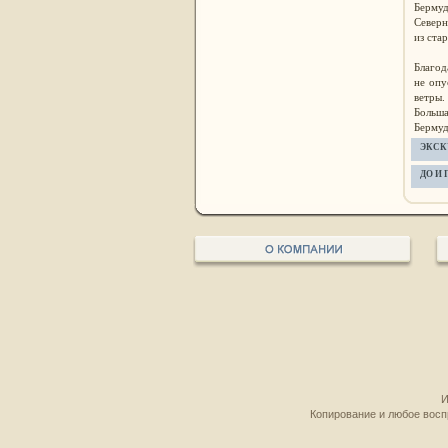
Бермуд
Северн
из ста
Благод
не опу
ветры.
Больша
Бермуд
ЭКСК
ДО И
И
Копирование и любое восп