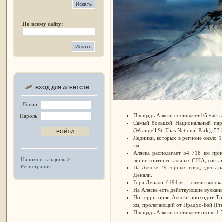
По всему сайту:
ВХОД ДЛЯ АГЕНТСТВ
Логин
Площадь Аляски составляет1/5 часть
Пароль
Самый большой Национальный па
(Wrangell St. Elias National Park), 53
Ледники, которых в регионе около 1
км.
Аляска располагает 54 718 км при
Напомнить пароль
линии континентальных США, соста
Регистрация
На Аляске 39 горных гряд, здесь 
Денали.
Гора Денали: 6194 м — самая высок
На Аляске есть действующие вулкан
По территории Аляски проходит Тра
км, пролегающий от Прадхо-Бэй (Pru
Площадь Аляски составляет около 1 