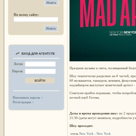
По всему сайту:
ВХОД ДЛЯ АГЕНТСТВ
Логин
Праздник музыки и света, посвященный бе
Пароль
Шоу тематически разделено на 6 частей, пр
60 музыкантов, танцоров, комиков, фокуснико
хедлайнером выступает комический артист - 
Советуем прийти пораньше, чтобы попробов
ночной клуб Готэма.
Напомнить пароль
Регистрация
Даты и время проведения шоу:
по 2 предст
21:30 (даты могут меняться, подробности уз
Шоу проходит:
отель
New York - New York