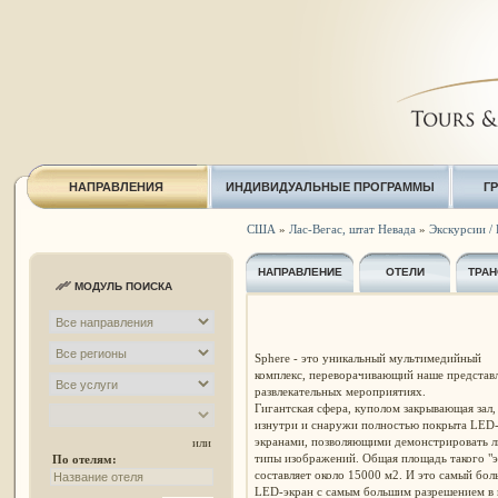
НАПРАВЛЕНИЯ
ИНДИВИДУАЛЬНЫЕ ПРОГРАММЫ
Г
США
»
Лас-Вегас, штат Невада
»
Экскурсии / 
НАПРАВЛЕНИЕ
ОТЕЛИ
ТРАН
МОДУЛЬ ПОИСКА
Sphere - это уникальный мультимедийный
комплекс, переворачивающий наше представ
развлекательных мероприятиях.
Гигантская сфера, куполом закрывающая зал,
изнутри и снаружи полностью покрыта LED
экранами, позволяющими демонстрировать 
или
типы изображений. Общая площадь такого "э
По отелям:
составляет около 15000 м2. И это самый бо
LED-экран с самым большим разрешением в 