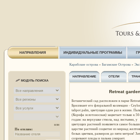
НАПРАВЛЕНИЯ
ИНДИВИДУАЛЬНЫЕ ПРОГРАММЫ
Г
Карибские острова
»
Багамские Острова
»
Экс
НАПРАВЛЕНИЕ
ОТЕЛИ
ТРАН
МОДУЛЬ ПОИСКА
Retreat garde
Ботанический сад расположен в парке Retreat
Бриллиант его флоральной коллекции -
Ceylo
talipot palm, цветущая один раз в жизни. Пал
(Корифа золотоносная) зацветает только к 5
годам: на верхушке ствола, над листьями, у
цветущих растений появляется самое большо
или
царстве растений соцветие из мириад желтов
По отелям:
белых цветков, размером до пяти метров! За
созревают плоды и пальма умирает.