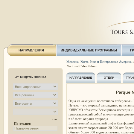
НАПРАВЛЕНИЯ
ИНДИВИДУАЛЬНЫЕ ПРОГРАММЫ
Г
Мексика, Коста-Рика и Центральная Америка
Nacional Cabo Pulmo
МОДУЛЬ ПОИСКА
НАПРАВЛЕНИЕ
ОТЕЛИ
ТРАН
Parque 
Одна из жемчужин восточного побережья - 
Пульмо - это морской заповедник, признанн
ЮНЕСКО объектом Всемирного наследия и
представляющий собой впечатляющее дости
в области охраны природы.
или
Единственный коралловый риф в Калифорни
По отелям:
заливе имеет возраст около 20 000 лет. Здесь
обитает более 800 видов животных и растени