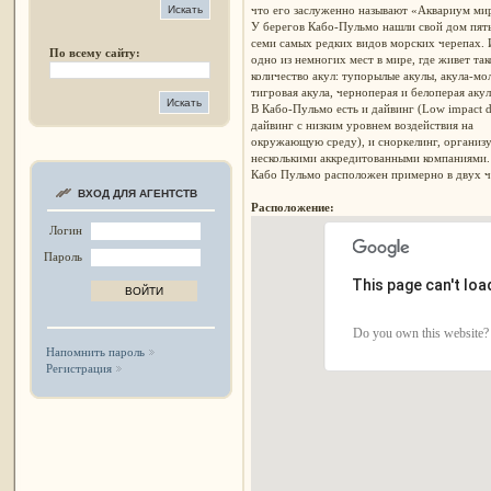
что его заслуженно называют «Аквариум ми
У берегов Кабо-Пульмо нашли свой дом пять
семи самых редких видов морских черепах. 
По всему сайту:
одно из немногих мест в мире, где живет так
количество акул: тупорылые акулы, акула-мол
тигровая акула, черноперая и белоперая аку
В Кабо-Пульмо есть и дайвинг (Low impact d
дайвинг с низким уровнем воздействия на
окружающую среду), и сноркелинг, организ
несколькими аккредитованными компаниями
Кабо Пульмо расположен примерно в двух ч
ВХОД ДЛЯ АГЕНТСТВ
Расположение:
Логин
Пароль
This page can't lo
Do you own this website?
Напомнить пароль
Регистрация