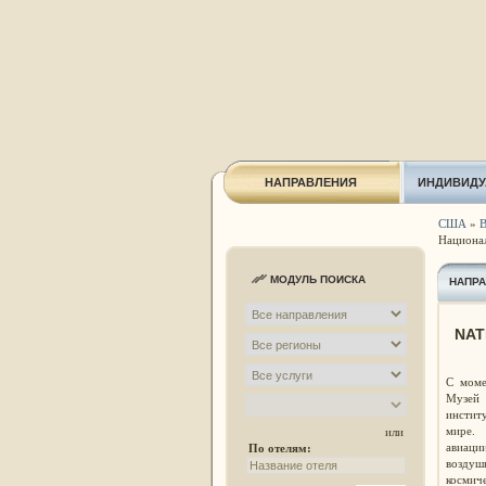
НАПРАВЛЕНИЯ
ИНДИВИДУ
США
»
В
Национал
МОДУЛЬ ПОИСКА
НАПР
NAT
С моме
Музей 
инстит
мире.
или
авиаци
По отелям:
воздуш
космич