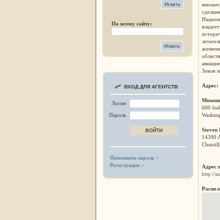
множес
сделанн
Национ
По всему сайту:
владе
истор
летател
жизне
областя
авиацие
Земле и
Адрес:
ВХОД ДЛЯ АГЕНТСТВ
Museum
Логин
600 In
Washing
Пароль
Steven 
14390 
Chantil
Напомнить пароль
Регистрация
Адрес 
http://a
Распол