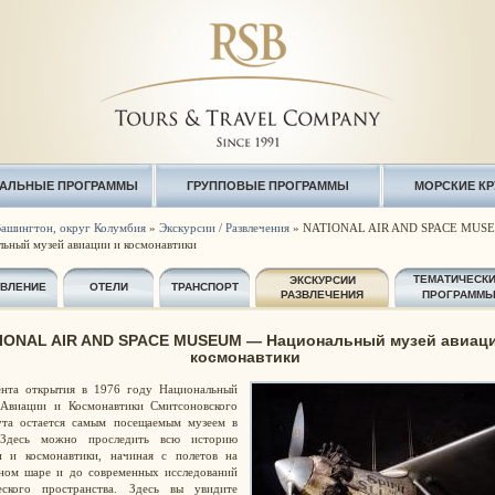
АЛЬНЫЕ ПРОГРАММЫ
ГРУППОВЫЕ ПРОГРАММЫ
МОРСКИЕ К
ашингтон, округ Колумбия
»
Экскурсии / Развлечения
» NATIONAL AIR AND SPACE MUS
ьный музей авиации и космонавтики
ТЕМАТИЧЕСК
ЭКСКУРСИИ
АВЛЕНИЕ
ОТЕЛИ
ТРАНСПОРТ
РАЗВЛЕЧЕНИЯ
ПРОГРАММ
IONAL AIR AND SPACE MUSEUM — Национальный музей авиаци
космонавтики
нта открытия в 1976 году Национальный
Авиации и Космонавтики Смитсоновского
ута остается самым посещаемым музеем в
 Здесь можно проследить всю историю
и и космонавтики, начиная с полетов на
ном шаре и до современных исследований
еского пространства. Здесь вы увидите