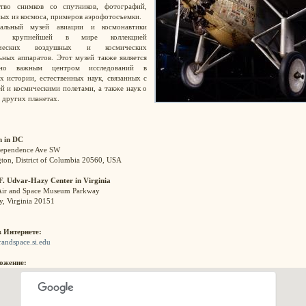
тво снимков со спутников, фотографий,
ых из космоса, примеров аэрофотосъемки.
альный музей авиации и космонавтики
ет крупнейшей в мире коллекцией
ических воздушных и космических
ьных аппаратов. Этот музей также является
нно важным центром исследований в
х истории, естественных наук, связанных с
й и космическими полетами, а также наук о
 других планетах.
 in DC
dependence Ave SW
ton, District of Columbia 20560, USA
F. Udvar-Hazy Center in Virginia
Air and Space Museum Parkway
ly, Virginia 20151
в Интернете:
irandspace.si.edu
ожение: