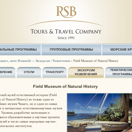
АЛЬНЫЕ ПРОГРАММЫ
ГРУППОВЫЕ ПРОГРАММЫ
МОРСКИЕ К
икаго, штат Иллинойс
»
Экскурсии / Развлечения
» Field Museum of Natural History
ТЕМАТИЧЕСК
ЭКСКУРСИИ
АВЛЕНИЕ
ОТЕЛИ
ТРАНСПОРТ
РАЗВЛЕЧЕНИЯ
ПРОГРАММ
Field Museum of Natural History
кий музей естественной истории (Field
of Natural History) не только один из
ших музеев Чикаго, но и один из самых
х и интересных естественнонаучных музеев
 Уровень разработки экспозиции и
иеся образовательные и научные проекты
музей в число самых передовых научно-
ительских институтов.