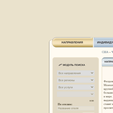
НАПРАВЛЕНИЯ
ИНДИВИДУ
США
»
Ч
НАПР
МОДУЛЬ ПОИСКА
Филдовс
Museum 
крупней
больши
в мире.
выдающ
или
ставят 
По отелям:
просвет