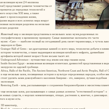
я коллекция музея (24 миллиона
ов!) представляет развитие человечества от
 приматов до передовых технологий и
ного искусства XXI века, а также
зывает о происхождении жизни,
разии видов и всех аспектах мира вокруг
новная экспозиция разделена на несколько
еских разделов:
Животный мир и эволюция представлены в нескольких залах музея,разделенных по
географическому и временному принципу. Самые знаменитые экспонаты это части
музея: «Сью» — наиболее полный на сегодняшний день скелет тираннозавра, и чучела льво
людоедов из Цаво.
Grainger Hall of Gems - зал драгоценных камней со всего мира, технологии добычи и влиян
историю человечества, а также выдающаяся коллекция китайского нефрита, древнейшие
артефакты которой имеют возраст более восьми тысяч лет.
Underground Adventure - путешествие под землю или мир глазами жука.
Inside Ancient Egypt - великолепная коллекция египетских древностей представленная в вид
экскурсии по царской гробнице.
Africa, Halls of the Pacific, The Ancient Americas, Northwest Coast and Arctic Peoples, Hall of 
и еще несколько залов, посвященных истории и культуре определенных народов, особое в
стоит уделить залам доколумбового населения Америки - это, наверное, лучшая подобная
экспозиция.
Restoring Earth - залы, рассказывающие о сохранении биоразнообразия и экосистемы планет
 еще несколько залов, рассказывающих о самых разных аспектах "естественной истории": о
и живых существ, о морских млекопитающих, птицах, растениях и, конечно, о динозаврах.
того в музее есть:
3D кинотеатр,
PlayLab - научные лаборатории и игровые научные площадки для детей,