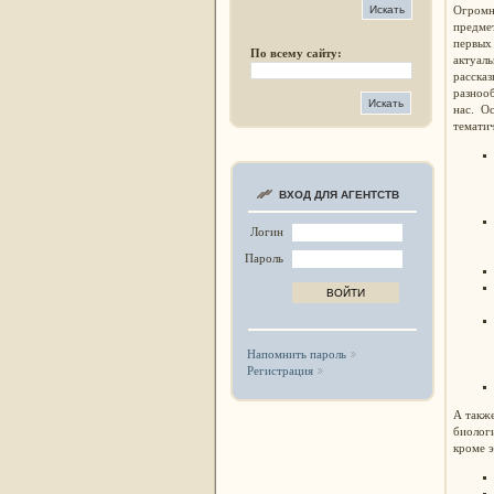
Огромна
предмет
первых
По всему сайту:
актуаль
расска
разнооб
нас. Ос
тематич
ВХОД ДЛЯ АГЕНТСТВ
Логин
Пароль
Напомнить пароль
Регистрация
А также
биологи
кроме э