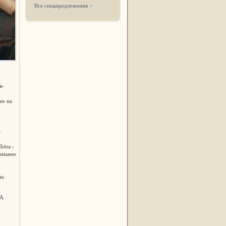
Все спецпредложения
в-
ие на
е
China -
нимание
ы.
 А