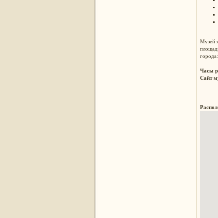
Музей я
площад
города
Часы 
Сайт м
Распол