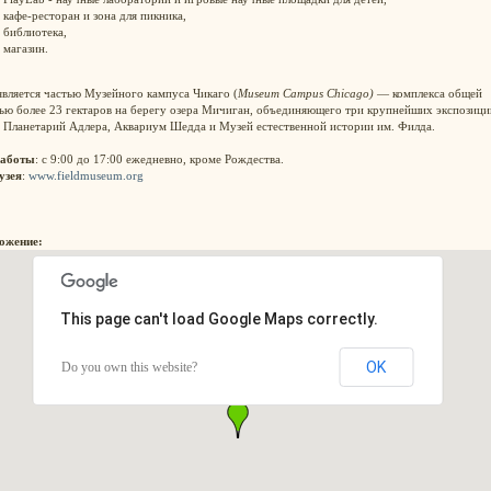
кафе-ресторан и зона для пикника,
библиотека,
магазин.
вляется частью Музейного кампуса Чикаго (
Museum Campus Chicago)
— комплекса общей
ью более 23 гектаров на берегу озера Мичиган, объединяющего три крупнейших экспозици
: Планетарий Адлера, Аквариум Шедда и Музей естественной истории им. Филда.
работы
: с 9:00 до 17:00 ежедневно, кроме Рождества.
узея
:
www.fieldmuseum.org
ожение:
This page can't load Google Maps correctly.
OK
Do you own this website?