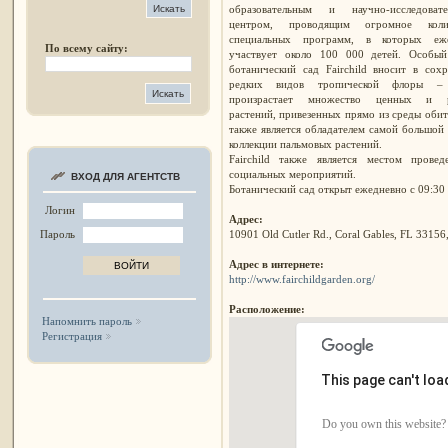
образовательным и научно-исследовате
центром, проводящим огромное коли
специальных программ, в которых еж
По всему сайту:
участвует около 100 000 детей. Особый
ботанический сад Fairchild вносит в сох
редких видов тропической флоры –
произрастает множество ценных и 
растений, привезенных прямо из среды обит
также является обладателем самой большой
коллекции пальмовых растений.
Fairchild также является местом провед
социальных мероприятий.
ВХОД ДЛЯ АГЕНТСТВ
Ботанический сад открыт ежедневно с 09:30 
Логин
Адрес:
10901 Old Cutler Rd., Coral Gables, FL 3315
Пароль
Адрес в интернете:
http://www.fairchildgarden.org/
Расположение:
Напомнить пароль
Регистрация
This page can't lo
Do you own this website?