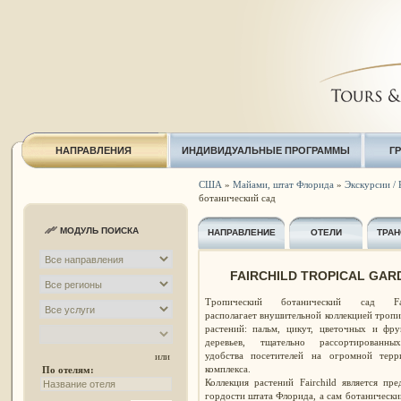
НАПРАВЛЕНИЯ
ИНДИВИДУАЛЬНЫЕ ПРОГРАММЫ
Г
США
»
Майами, штат Флорида
»
Экскурсии / 
ботанический сад
МОДУЛЬ ПОИСКА
НАПРАВЛЕНИЕ
ОТЕЛИ
ТРАН
FAIRCHILD TROPICAL GARD
Тропический ботанический сад Fai
располагает внушительной коллекцией троп
растений: пальм, цикут, цветочных и фру
деревьев, тщательно рассортированн
удобства посетителей на огромной терр
или
комплекса.
По отелям:
Коллекция растений Fairchild является пр
гордости штата Флорида, а сам ботанически