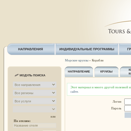
НАПРАВЛЕНИЯ
ИНДИВИДУАЛЬНЫЕ ПРОГРАММЫ
Г
Морские круизы
» Корабли
К
НАПРАВЛЕНИЕ
КРУИЗЫ
К
МОДУЛЬ ПОИСКА
Этот материал и много другой полезной 
сайте
.
Логин
Пароль
или
По отелям: