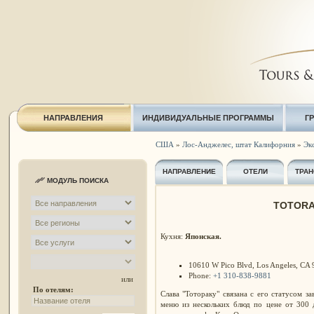
НАПРАВЛЕНИЯ
ИНДИВИДУАЛЬНЫЕ ПРОГРАММЫ
Г
США
»
Лос-Анджелес, штат Калифорния
»
Экс
НАПРАВЛЕНИЕ
ОТЕЛИ
ТРАН
МОДУЛЬ ПОИСКА
TOTORA
Кухня:
Японская.
10610 W Pico Blvd, Los Angeles, CA 9
Phone:
+1 310-838-9881
или
По отелям:
Слава "Тотораку" связана с его статусом з
меню из нескольких блюд по цене от 300 