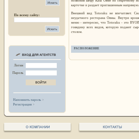
позвонив шефу Каза Ояме по секретному н
карточке и раздает приглашенным напрямую
Внешний вид Totoraku не впечатляет. Сн
По всему сайту:
неудачного ресторана Оямы. Внутри крош
меню - интересно, что Totoraku - это BYOB
говядину всех видов, которую подают сыр
столом.
РАСПОЛОЖЕНИЕ
ВХОД ДЛЯ АГЕНТСТВ
Логин
Пароль
Напомнить пароль
Регистрация