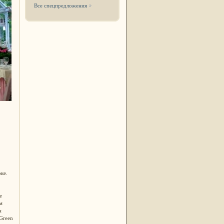
Все спецпредложения
ке.
е
м
н
 Green