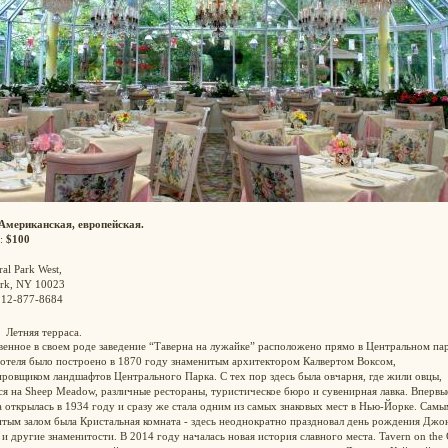
Американская, европейская.
:
$100
ral Park West,
rk, NY 10023
212-877-8684
Летняя терраса.
енное в своем роде заведение “Таверна на лужайке” расположено прямо в Центральном пар
 отеля было построено в 1870 году знаменитым архитектором Калвертом Воксом,
ровщиком ландшафтов Центрального Парка. С тех пор здесь была овчарня, где жили овцы,
я на Sheep Meadow, различные рестораны, туристическое бюро и сувенирная лавка. Впервы
 открылась в 1934 году и сразу же стала одним из самых знаковых мест в Нью-Йорке. Самы
тым залом была Кристальная комната - здесь неоднократно праздновал день рождения Джо
и другие знаменитости. В 2014 году началась новая история славного места. Tavern on the