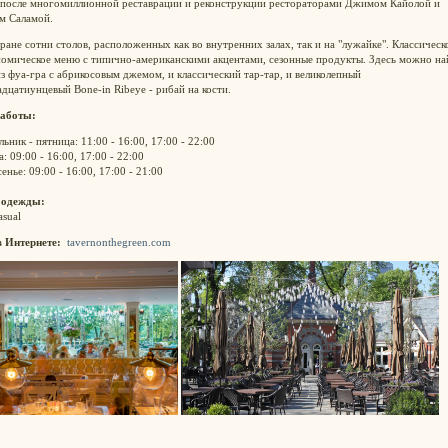
 после многомиллионной реставрации и реконструкции рестораторами Джимом Кайолой и
м Саламой.
ране сотни столов, расположенных как во внутренних залах, так и на "лужайке". Классическ
номическое меню с типично-американскими акцентами, сезонные продукты. Здесь можно на
з фуа-гра с абрикосовым джемом, и классический тар-тар, и великолепный
дцатиунцевый Bone-in Ribeye - рибай на кости.
аботы:
ьник - пятница: 11:00 - 16:00, 17:00 - 22:00
: 09:00 - 16:00, 17:00 - 22:00
енье: 09:00 - 16:00, 17:00 - 21:00
 одежды:
asual
в Интернете:
tavernonthegreen.com