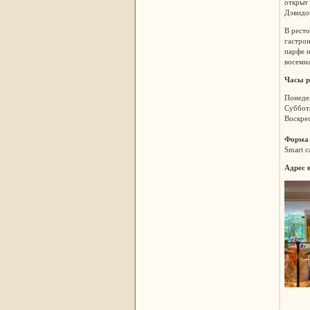
открыт
Дэвидо
В ресто
гастро
парфе и
восемна
Часы р
Понедел
Суббота
Воскрес
Форма
Smart c
Адрес 