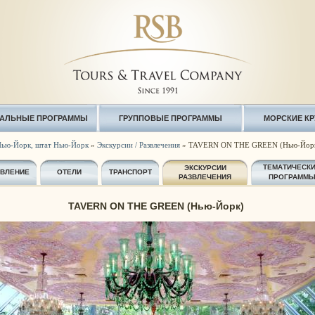
АЛЬНЫЕ ПРОГРАММЫ
ГРУППОВЫЕ ПРОГРАММЫ
МОРСКИЕ К
ью-Йорк, штат Нью-Йорк
»
Экскурсии / Развлечения
» TAVERN ON THE GREEN (Нью-Йор
ТЕМАТИЧЕСК
ЭКСКУРСИИ
АВЛЕНИЕ
ОТЕЛИ
ТРАНСПОРТ
РАЗВЛЕЧЕНИЯ
ПРОГРАММ
TAVERN ON THE GREEN (Нью-Йорк)