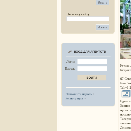
По всему сайту:
ВХОД ДЛЯ АГЕНТСТВ
Логин
Кухня:
Пароль
Бюджет
67 Cent
New Yo
Tel:+1 
Напомнить пароль
Регистрация
Единств
Здание
проекти
пасшиес
Таверна
знамени
Леннон 