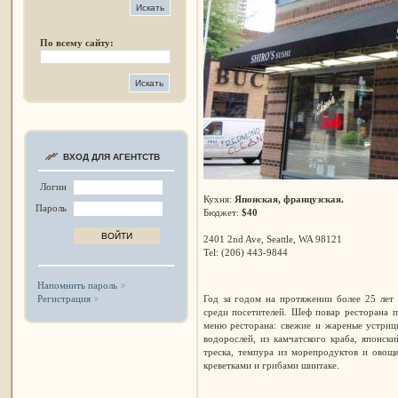
По всему сайту:
ВХОД ДЛЯ АГЕНТСТВ
Логин
Кухня:
Японская, французская.
Пароль
Бюджет:
$40
2401 2nd Ave, Seattle, WA 98121
Tel: (206) 443-9844
Напомнить пароль
Год за годом на протяжении более 25 лет
Регистрация
среди посетителей. Шеф повар ресторана п
меню ресторана: свежие и жареные устриц
водорослей, из камчатского краба, японск
треска, темпура из морепродуктов и овоще
креветками и грибами шиитаке.