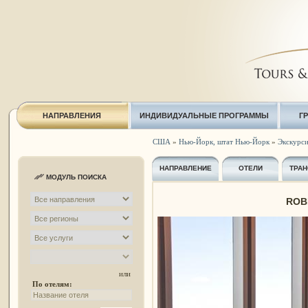
НАПРАВЛЕНИЯ
ИНДИВИДУАЛЬНЫЕ ПРОГРАММЫ
Г
США
»
Нью-Йорк, штат Нью-Йорк
»
Экскурси
НАПРАВЛЕНИЕ
ОТЕЛИ
ТРАН
МОДУЛЬ ПОИСКА
ROB
или
По отелям: