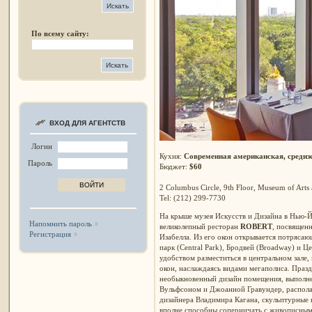
По всему сайту:
ВХОД ДЛЯ АГЕНТСТВ
Логин
Кухня:
Современная американская, среди
Пароль
Бюджет:
$60
2 Columbus Circle, 9th Floor, Museum of Art
Tel: (212) 299-7730
На крыше музея Искусств и Дизайна в Нью-Й
Напомнить пароль
великолепный ресторан
ROBERT
, посвящен
Регистрация
Изабелла. Из его окон открывается потрясаю
парк (Central Park), Бродвей (Broadway) и Це
удобством разместиться в центральном зале,
окон, наслаждаясь видами мегаполиса. Празд
необыкновенный дизайн помещения, выполн
Вульфсоном и Джоанной Гравундер, распол
дизайнера Владимира Кагана, скульптурные
вполне способны соперничать с живописным