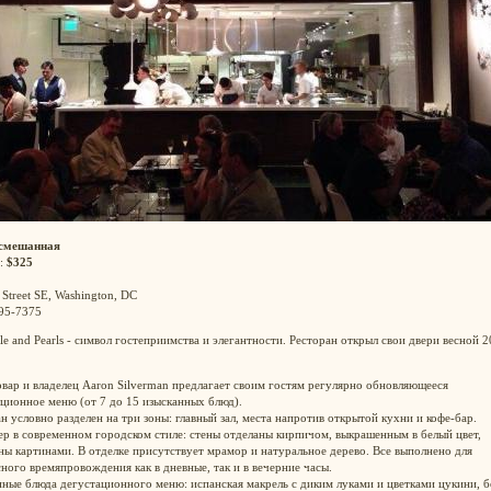
смешанная
:
$325
 Street SE, Washington, DC
595-7375
le and Pearls - символ гостеприимства и элегантности. Ресторан открыл свои двери весной 
ар и владелец Aaron Silverman предлагает своим гостям регулярно обновляющееся
ционное меню (от 7 до 15 изысканных блюд).
н условно разделен на три зоны: главный зал, места напротив открытой кухни и кофе-бар.
р в современном городском стиле: стены отделаны кирпичом, выкрашенным в белый цвет,
ы картинами. В отделке присутствует мрамор и натуральное дерево. Все выполнено для
ного времяпровождения как в дневные, так и в вечерние часы.
ные блюда дегустационного меню:
испанская макрель с диким луками и цветками цукини,
б