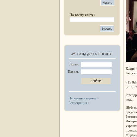
По всему сайту:
ВХОД ДЛЯ АГЕНТСТВ
Логин
Кухня:
Пароль
Бюджет
715 8th
(202) 
Pineapp
Напомнить пароль
года.
Регистрация
Шеф-пов
дегуста
Рестора
Интерье
украшен
прекрас
Фирмен