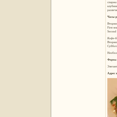
спаржа 
клубник
различн
Часы р
Вторник
First se
Second 
Кофе-б
Вторник
Суббота
Необхо
Форма
Элеган
Адрес 