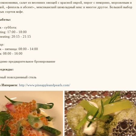
окономияки, салат из весенних овощей с красной икрой, пирог с пекорино, мороженым и
ой, «фенхель и абсент», мексиканский шоколадный кекс и многое другое. Большой выбор
ых сортов кофе.
аботы:
 - суббота:
ating: 17:00 - 18:00
seating: 20:15 - 21:15
ар:
 – пятница: 08:00 - 14:00
: 08:00 - 16:00
димо предварительное бронирование
 одежды:
тный повседневный стиль
в Интернете
:
http://www.pineappleandpearls.com/