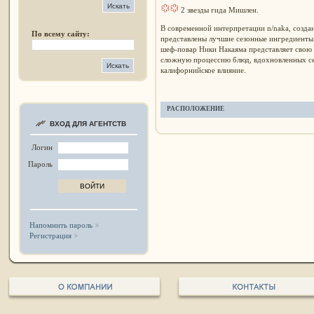
2 звезды гида Мишлен.
В современной интерпретации n/naka, создан
По всему сайту:
представлены лучшие сезонные ингредиенты
шеф-повар Ники Накаяма представляет свою 
сложную процессию блюд, вдохновленных се
калифорнийское влияние.
РАСПОЛОЖЕНИЕ
ВХОД ДЛЯ АГЕНТСТВ
Логин
Пароль
Напомнить пароль
Регистрация