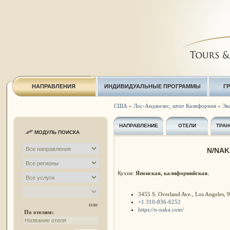
НАПРАВЛЕНИЯ
ИНДИВИДУАЛЬНЫЕ ПРОГРАММЫ
Г
США
»
Лос-Анджелес, штат Калифорния
»
Экс
НАПРАВЛЕНИЕ
ОТЕЛИ
ТРАН
МОДУЛЬ ПОИСКА
N/NAK
Кухня:
Японская, калифорнийская.
3455 S. Overland Ave., Los Angeles,
+1 310-836-6252
или
https://n-naka.com/
По отелям: