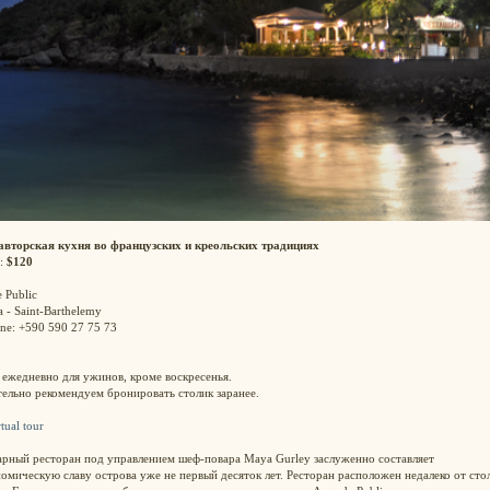
авторская кухня во французских и креольских традициях
:
$120
e Public
a - Saint-Barthelemy
ne: +590 590 27 75 73
ежедневно для ужинов, кроме воскресенья.
ельно рекомендуем бронировать столик заранее.
tual tour
арный ресторан под управлением шеф-повара Maya Gurley заслуженно составляет
омическую славу острова уже не первый десяток лет. Ресторан расположен недалеко от сто