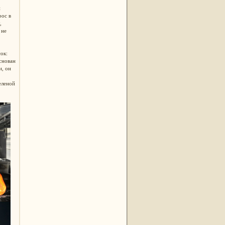
и
рос в
,
 не
ок:
снован
н, он
еленой