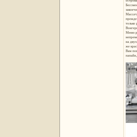
острова
Бессмен
закончи
Массачу
прежде 
только 
Вонгери
Меню ре
непреме
на двух
же крас
Вам пов
папайи,