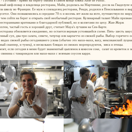
 - Густавии - прямо на берегу океана в самом конце пляжа Anse de Public.
ный шеф-повар и владелица ресторана, Майя, родилась на Мартинике, росла на Гваделупе 
ла школу во Франции. Ее муж и совладелец ресторана, Ренди, родился в Пенсильвании и вы
сетсе. Они познакомились в середине 70-х и восемь лет жили на яхте, путешествуя по миру
чем сойти на берег и открыть свой необычный ресторан. Кулинарный талант Майи признан
ресторанными критиками и благодарной публикой, но и коллегами по цеху. Жан-Жорж
хтен, частый гость и хороший друг, считает Maya's лучшим на Сен-Барте.
сторана обновляется ежедневно, но остается верным устоявшейся схеме. Пять- шесть закус
нный суп, два-три салата, севиче, татртар или карпаччо из свежей рыбы. Выбор горячего о
 видах свежей рыбы сегодняшнего улова (обычно это махи-махи, ваху, мексиканский луциа
ный снаппер, и тунец), и нескольких блюдах из свежих морепродуктов, мяса и птицы.
езет, если сегодня в меню будет знаменитый цыпленок в кокосом соке, салат из креветок и з
 свинина с тамариндом или махи-махи с зеленым соусом карри.