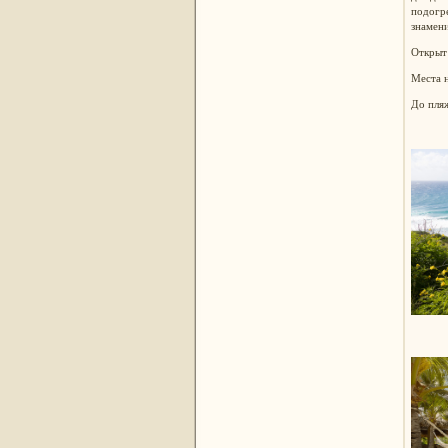
подогре
знамени
Открыт 
Места 
До пляж