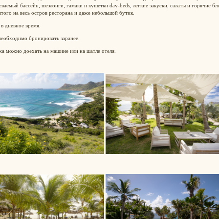
ваемый бассейн, шезлонги, гамаки и кушетки day-beds, легкие закуски, салаты и горячие бл
того на весь остров ресторана и даже небольшой бутик.
в дневное время.
необходимо бронировать заранее.
а можно доехать на машине или на шатле отеля.