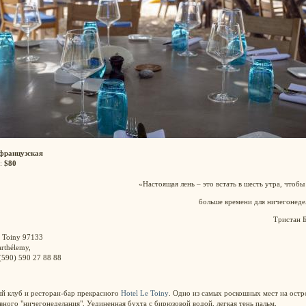
французская
:
$80
«Настоящая лень – это встать в шесть утра, чтоб
больше времени для ничегонеде
Тристан 
 Toiny 97133
arthélemy,
 (590) 590 27 88 88
й клуб и ресторан-бар прекрасного
Hotel Le Toiny
. Одно из самых роскошных мест на остр
вного "ничегонеделания". Уединенная бухта с бирюзовой водой, легкая тень пальм,