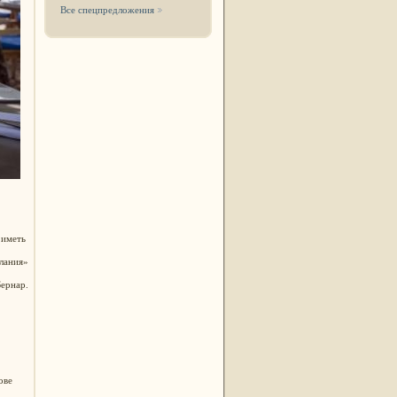
Все спецпредложения
ы иметь
лания»
Бернар.
ове